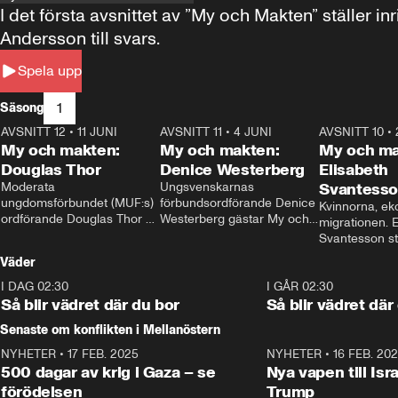
I det första avsnittet av ”My och Makten” ställe
Andersson till svars.
Spela upp
1
Säsong
AVSNITT 12
•
11 JUNI
26:27
AVSNITT 11
•
4 JUNI
23:40
AVSNITT 10
•
My och makten:
My och makten:
My och ma
Douglas Thor
Denice Westerberg
Elisabeth
Moderata 
Ungsvenskarnas 
Svantess
ungdomsförbundet (MUF:s) 
förbundsordförande Denice 
Kvinnorna, ek
ordförande Douglas Thor 
Westerberg gästar My och 
migrationen. E
gästar My och makten. I 
makten. I avsnittet 
Svantesson stäl
avsnittet diskuteras 
diskuteras migrationsfrågan 
när finansmini
Väder
tonårsutvisningarna och hur 
och hur SD ska locka 
Moderaterna ska locka 
kvinnliga väljare. 
I DAG 02:30
1:06
I GÅR 02:30
väljare till valet i höst. 
Så blir vädret där du bor
Så blir vädret där
Senaste om konflikten i Mellanöstern
NYHETER
•
17 FEB. 2025
0:45
NYHETER
•
16 FEB. 20
500 dagar av krig i Gaza – se
Nya vapen till Isr
förödelsen
Trump