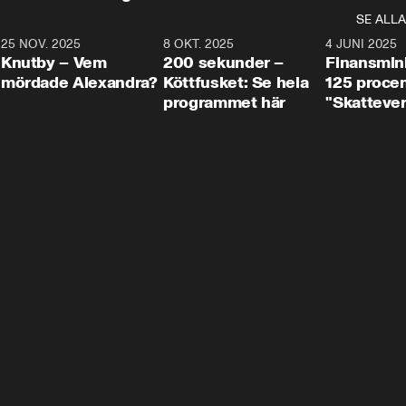
SE ALLA
3
25 NOV. 2025
31:05
8 OKT. 2025
4:29
4 JUNI 2025
Knutby – Vem
200 sekunder –
Finansmin
mördade Alexandra?
Köttfusket: Se hela
125 procent
programmet här
"Skattever
viktig uppg