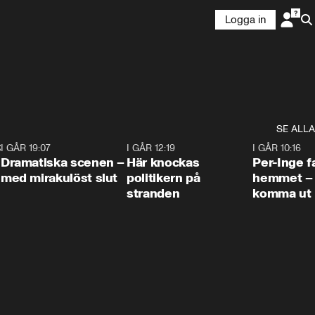
Logga in
SE ALLA
:30
6
I GÅR 19:07
0:42
I GÅR 12:19
0:45
I GÅR 10:16
Dramatiska scenen –
Här knockas
Per-Inge fa
med mirakulöst slut
politikern på
hemmet – 
stranden
komma ut