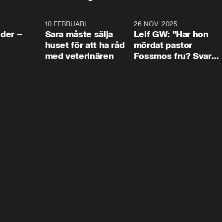
4:24
10 FEBRUARI
4:13
26 NOV. 2025
8:1
der –
Sara måste sälja
Leif GW: ”Har hon
huset för att ha råd
mördat pastor
med veterinären
Fossmos fru? Svar
nej.”