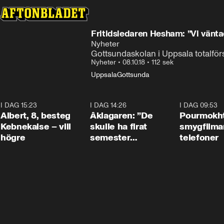
Fritidsledaren Hesham: ”Vi vänta
Nyheter
Gottsundaskolan i Uppsala totalförs
Nyheter
•
08.10.18
•
112 sek
Uppsala
Gottsunda
I DAG 15:23
0:54
I DAG 14:26
1:54
I DAG 09:53
Albert, 8, besteg
Åklagaren: ”De
Pourmokht
Kebnekaise – vill
skulle ha firat
smygfilma
högre
semester
telefoner
tillsammans”