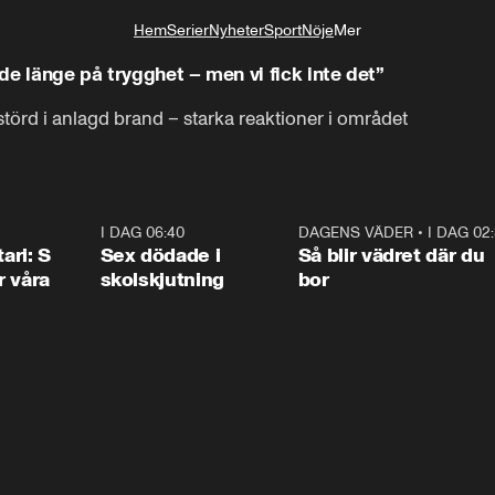
Hem
Serier
Nyheter
Sport
Nöje
Mer
Livsstil
de länge på trygghet – men vi fick inte det”
törd i anlagd brand – starka reaktioner i området
1:36
I DAG 06:40
0:47
DAGENS VÄDER
•
I DAG 02
1:0
ari: S
Sex dödade i
Så blir vädret där du
r våra
skolskjutning
bor