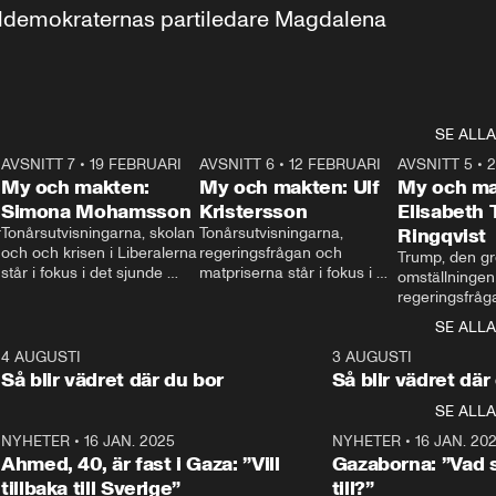
aldemokraternas partiledare Magdalena 
SE ALLA
7
AVSNITT 7
•
19 FEBRUARI
24:30
AVSNITT 6
•
12 FEBRUARI
27:30
AVSNITT 5
•
My och makten:
My och makten: Ulf
My och ma
Simona Mohamsson
Kristersson
Elisabeth
 
Tonårsutvisningarna, skolan 
Tonårsutvisningarna, 
Ringqvist
och och krisen i Liberalerna 
regeringsfrågan och 
Trump, den gr
står i fokus i det sjunde 
matpriserna står i fokus i 
omställningen
avsnittet av ”My och 
det sjätte avsnittet av ”My 
regeringsfråga
makten”. Se när 
och makten”. Se när 
centrum i det 
SE ALLA
Aftonbladets inrikespolitiska 
Aftonbladets inrikespolitiska 
avsnittet av ”
kommentator My 
kommentator My 
6
4 AUGUSTI
1:06
3 AUGUSTI
Makten”. Se nä
Rohwedder ställer 
Rohwedder ställer 
Så blir vädret där du bor
Så blir vädret där
Aftonbladets in
utbildnings- och 
statsminister Ulf Kristersson 
kommentator 
SE ALLA
integrationsminister Simona 
till svars.
Rohwedder stäl
Mohamsson till svars.
Centerpartiets
2
NYHETER
•
16 JAN. 2025
1:01
NYHETER
•
16 JAN. 20
Thand Ring till
Ahmed, 40, är fast i Gaza: ”Vill
Gazaborna: ”Vad s
tillbaka till Sverige”
till?”