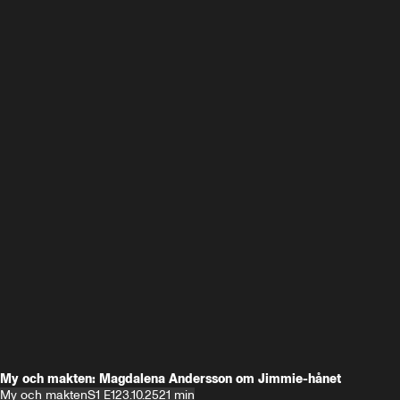
My och makten: Magdalena Andersson om Jimmie-hånet
My och makten
S1 E1
23.10.25
21 min