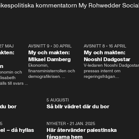
r inrikespolitiska kommentatorn My Rohwedder Soci
27 MAJ
3:51
AVSNITT 9
•
30 APRIL
24:00
AVSNITT 8
•
16 APRIL
25:1
kten:
My och makten:
My och makten:
Mikael Damberg
Nooshi Dadgostar
on
Ekonomin, 
V-ledaren Nooshi Dadgostar
finansministerrollen och 
pressas internt om 
onomin och 
demografikrisen. 
regeringsfrågan.

lisabeth 
Oppositionen ställs till svars 
I Aftonbladets 
ls till svars 
när Socialdemokraternas 
partiledarutfrågning ”My 
stern gästar 
Mikael Damberg gästar My 
och Makten” sätter hon ner 
My och Makten. 
och Makten. 
foten mot kritikerna:

1:06
5 AUGUSTI
1:0
– Vi ställer upp i val. Ska vi 
 du bor
Så blir vädret där du bor
vara med så sitter vi förstås 
25
1:22
NYHETER
•
21 JAN. 2025
0:5
ael – då hyllas
Här återvänder palestinska
fångarna hem