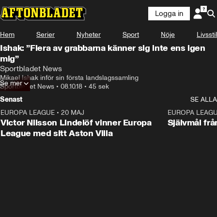
Logga in
Hem
Serier
Nyheter
Sport
Nöje
Livsstil
Ishak: ”Flera av grabbarna känner sig inte ens igen
mig”
Sportbladet News
Mikael Ishak inför sin första landslagssamling
Se mer
Sportbladet News
•
08.10.18
•
45 sek
Senast
SE ALLA
EUROPA LEAGUE
•
20 MAJ
1:32
EUROPA LEAG
Victor Nilsson Lindelöf vinner Europa
Självmål frå
League med sitt Aston Villa