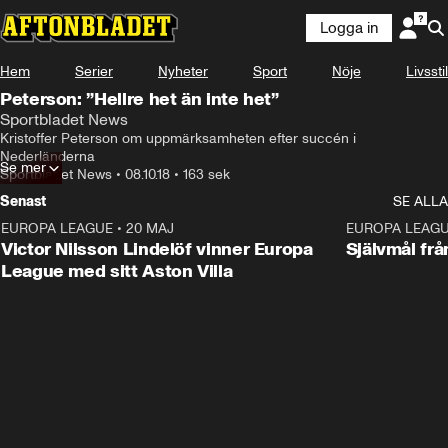
Logga in
Hem
Serier
Nyheter
Sport
Nöje
Livsstil
Peterson: ”Hellre het än inte het”
Sportbladet News
Kristoffer Peterson om uppmärksamheten efter succén i 
Nederländerna
Se mer
Sportbladet News
•
08.10.18
•
163 sek
Senast
SE ALLA
EUROPA LEAGUE
•
20 MAJ
1:32
EUROPA LEAG
Victor Nilsson Lindelöf vinner Europa
Självmål frå
League med sitt Aston Villa