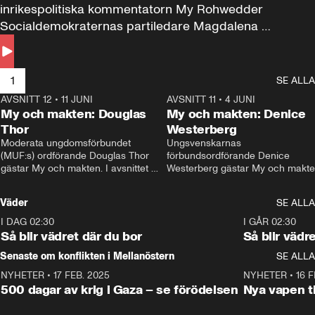
inrikespolitiska kommentatorn My Rohwedder 
Socialdemokraternas partiledare Magdalena 
Andersson till svars.
1
SE ALLA
AVSNITT 12
•
11 JUNI
26:27
AVSNITT 11
•
4 JUNI
2
My och makten: Douglas
My och makten: Denice
Thor
Westerberg
Moderata ungdomsförbundet 
Ungsvenskarnas 
(MUF:s) ordförande Douglas Thor 
förbundsordförande Denice 
gästar My och makten. I avsnittet 
Westerberg gästar My och makten.
diskuteras tonårsutvisningarna och 
avsnittet diskuteras migrationsfrå
hur Moderaterna ska locka väljare till 
och hur SD ska locka kvinnliga 
Väder
SE ALLA
valet i höst. 
väljare. 
I DAG 02:30
1:06
I GÅR 02:30
Så blir vädret där du bor
Så blir vädr
Senaste om konflikten i Mellanöstern
SE ALLA
NYHETER
•
17 FEB. 2025
0:45
NYHETER
•
16 F
500 dagar av krig i Gaza – se förödelsen
Nya vapen ti