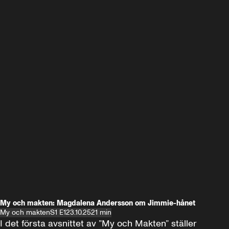
My och makten: Magdalena Andersson om Jimmie-hånet
My och makten
S1 E1
23.10.25
21 min
I det första avsnittet av ”My och Makten” ställer 