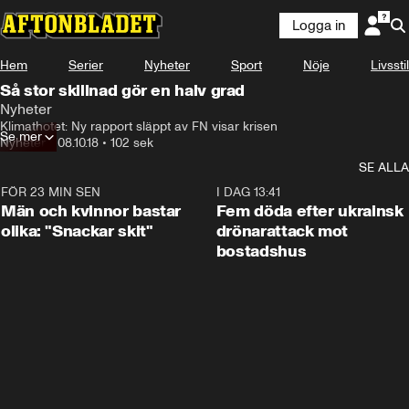
Logga in
Hem
Serier
Nyheter
Sport
Nöje
Livsstil
Så stor skillnad gör en halv grad
Nyheter
Klimathotet: Ny rapport släppt av FN visar krisen
Se mer
Nyheter
•
08.10.18
•
102 sek
SE ALLA
FÖR 23 MIN SEN
1:11
I DAG 13:41
Män och kvinnor bastar
Fem döda efter ukrainsk
olika: "Snackar skit"
drönarattack mot
bostadshus