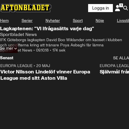
Logga in
Hem
Serier
Nyheter
Sport
Nöje
Livsstil
Lagkaptenen: "Vi ifrågasätts varje dag"
Sportbladet News
IFK Göteborgs lagkapten David Boo Wiklander om kaoset i klubben 
och uppgifterna kring att tränare Poya Asbaghi får lämna
Se mer
Sportbladet News
•
09.10.18
•
174 sek
Senast
SE ALLA
EUROPA LEAGUE
•
20 MAJ
1:32
EUROPA LEAG
Victor Nilsson Lindelöf vinner Europa
Självmål frå
League med sitt Aston Villa