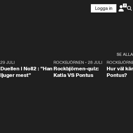
Logga in
SE ALLA
9
29 JULI
0:47
ROCKBJÖRNEN
•
28 JULI
0:15
ROCKBJÖRN
Duellen i Noll2 : ”Han
Rockbjörnen-quiz:
Hur väl kä
ljuger mest”
Katia VS Pontus
Pontus?