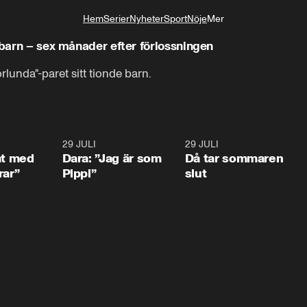
Hem
Serier
Nyheter
Sport
Nöje
Mer
Livsstil
 barn – sex månader efter förlossningen
rlunda"-paret sitt tionde barn.
1:02
29 JULI
0:41
29 JULI
0:3
at med
Dara: ”Jag är som
Då tar sommaren
rar”
Pippi”
slut