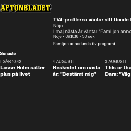
TV4-profilerna väntar sitt tionde
Nöje
I maj nästa år väntar "Familjen anno
Nöje
•
09.10.18
•
30 sek
Familjen annorlunda (tv-program)
Senaste
I GÅR 10:42
1:04
4 AUGUSTI
0:24
3 AUGUSTI
Lasse Holm sätter
Beskedet om nästa
This or th
plus på livet
år: ”Bestämt mig”
Dara: ”Väg