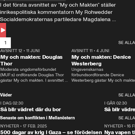
I det första avsnittet av ”My och Makten” ställer 
inrikespolitiska kommentatorn My Rohwedder 
Socialdemokraternas partiledare Magdalena 
Andersson till svars.
1
SE ALLA
AVSNITT 12
•
11 JUNI
26:27
AVSNITT 11
•
4 JUNI
2
My och makten: Douglas
My och makten: Denice
Thor
Westerberg
Moderata ungdomsförbundet 
Ungsvenskarnas 
(MUF:s) ordförande Douglas Thor 
förbundsordförande Denice 
gästar My och makten. I avsnittet 
Westerberg gästar My och makten.
diskuteras tonårsutvisningarna och 
avsnittet diskuteras migrationsfrå
hur Moderaterna ska locka väljare till 
och hur SD ska locka kvinnliga 
Väder
SE ALLA
valet i höst. 
väljare. 
I DAG 02:30
1:06
I GÅR 02:30
Så blir vädret där du bor
Så blir vädr
Senaste om konflikten i Mellanöstern
SE ALLA
NYHETER
•
17 FEB. 2025
0:45
NYHETER
•
16 F
500 dagar av krig i Gaza – se förödelsen
Nya vapen ti