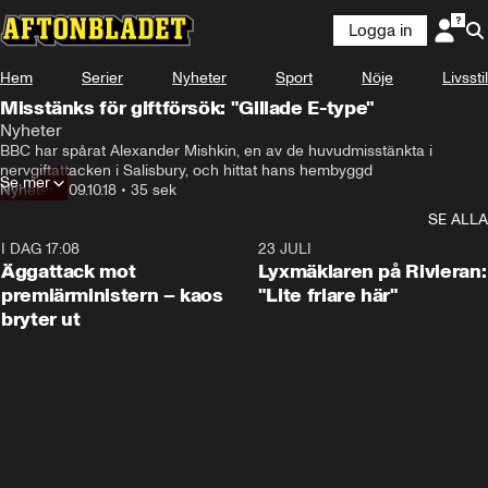
Logga in
Hem
Serier
Nyheter
Sport
Nöje
Livsstil
Misstänks för giftförsök: "Gillade E-type"
Nyheter
BBC har spårat Alexander Mishkin, en av de huvudmisstänkta i 
nervgiftattacken i Salisbury, och hittat hans hembyggd
Se mer
Nyheter
•
09.10.18
•
35 sek
SE ALLA
I DAG 17:08
0:37
23 JULI
Äggattack mot
Lyxmäklaren på Rivieran:
premiärministern – kaos
"Lite friare här"
bryter ut