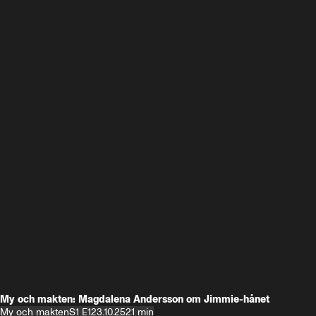
My och makten: Magdalena Andersson om Jimmie-hånet
My och makten
S1 E1
23.10.25
21 min