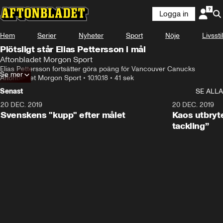
Logga in
Hem
Serier
Nyheter
Sport
Nöje
Livsstil
Plötsligt står Elias Pettersson i mål
Aftonbladet Morgon Sport
Elias Pettersson fortsätter göra poäng för Vancouver Canucks
Se mer
Aftonbladet Morgon Sport
•
10.10.18
•
41 sek
Senast
SE ALLA
20 DEC. 2019
0:44
20 DEC. 2019
Svenskens "kupp" efter målet
Kaos utbryte
tackling”