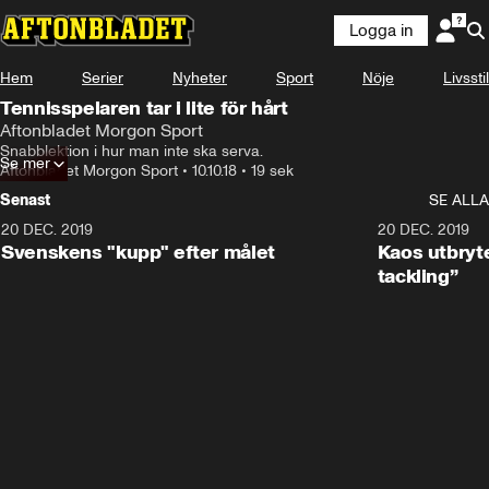
Logga in
Hem
Serier
Nyheter
Sport
Nöje
Livsstil
Tennisspelaren tar i lite för hårt
Aftonbladet Morgon Sport
Snabblektion i hur man inte ska serva.
Se mer
Aftonbladet Morgon Sport
•
10.10.18
•
19 sek
Senast
SE ALLA
20 DEC. 2019
0:44
20 DEC. 2019
Svenskens "kupp" efter målet
Kaos utbryte
tackling”