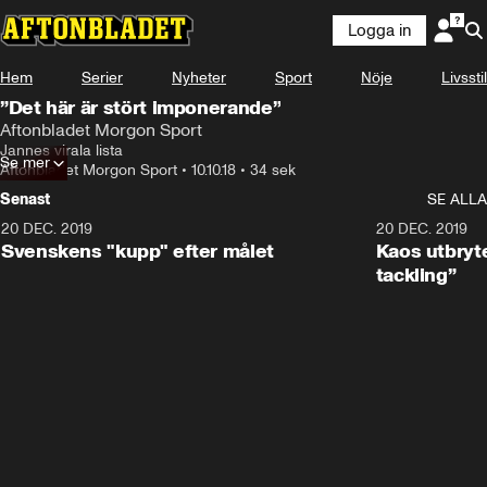
Logga in
Hem
Serier
Nyheter
Sport
Nöje
Livsstil
”Det här är stört imponerande”
Aftonbladet Morgon Sport
Jannes virala lista
Se mer
Aftonbladet Morgon Sport
•
10.10.18
•
34 sek
Senast
SE ALLA
20 DEC. 2019
0:44
20 DEC. 2019
Svenskens "kupp" efter målet
Kaos utbryte
tackling”