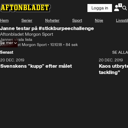
Logga in
Hem
Serier
Nyheter
Sport
Nöje
Livsstil
Janne testar på #stickburpeechallenge
Aftonbladet Morgon Sport
Jannes virala lista
Se mer
Aftonbladet Morgon Sport
•
10.10.18
•
84 sek
Senast
SE ALLA
20 DEC. 2019
0:44
20 DEC. 2019
Svenskens "kupp" efter målet
Kaos utbryte
tackling”