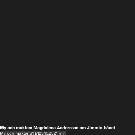
My och makten: Magdalena Andersson om Jimmie-hånet
My och makten
S1 E1
23.10.25
21 min