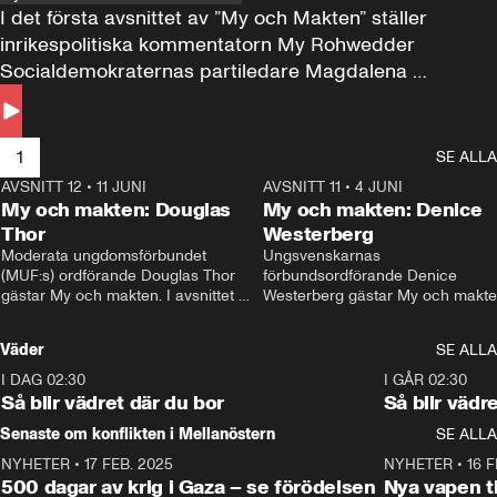
I det första avsnittet av ”My och Makten” ställer 
inrikespolitiska kommentatorn My Rohwedder 
Socialdemokraternas partiledare Magdalena 
Andersson till svars.
1
SE ALLA
AVSNITT 12
•
11 JUNI
26:27
AVSNITT 11
•
4 JUNI
2
My och makten: Douglas
My och makten: Denice
Thor
Westerberg
Moderata ungdomsförbundet 
Ungsvenskarnas 
(MUF:s) ordförande Douglas Thor 
förbundsordförande Denice 
gästar My och makten. I avsnittet 
Westerberg gästar My och makten.
diskuteras tonårsutvisningarna och 
avsnittet diskuteras migrationsfrå
hur Moderaterna ska locka väljare till 
och hur SD ska locka kvinnliga 
Väder
SE ALLA
valet i höst. 
väljare. 
I DAG 02:30
1:06
I GÅR 02:30
Så blir vädret där du bor
Så blir vädr
Senaste om konflikten i Mellanöstern
SE ALLA
NYHETER
•
17 FEB. 2025
0:45
NYHETER
•
16 F
500 dagar av krig i Gaza – se förödelsen
Nya vapen ti