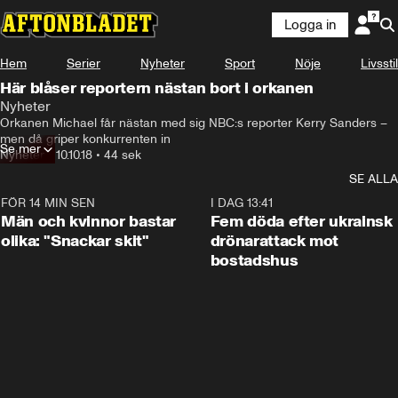
Logga in
Hem
Serier
Nyheter
Sport
Nöje
Livsstil
Här blåser reportern nästan bort i orkanen
Nyheter
Orkanen Michael får nästan med sig NBC:s reporter Kerry Sanders – 
men då griper konkurrenten in
Se mer
Nyheter
•
10.10.18
•
44 sek
SE ALLA
FÖR 14 MIN SEN
1:11
I DAG 13:41
Män och kvinnor bastar
Fem döda efter ukrainsk
olika: "Snackar skit"
drönarattack mot
bostadshus