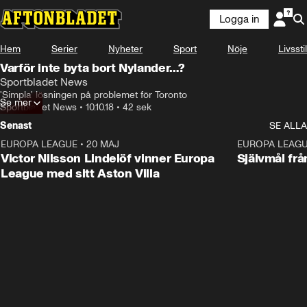
Logga in
Hem
Serier
Nyheter
Sport
Nöje
Livsstil
Varför inte byta bort Nylander…?
Sportbladet News
'Simpla' lösningen på problemet för Toronto
Se mer
Sportbladet News
•
10.10.18
•
42 sek
Senast
SE ALLA
EUROPA LEAGUE
•
20 MAJ
1:32
EUROPA LEAG
Victor Nilsson Lindelöf vinner Europa
Självmål frå
League med sitt Aston Villa