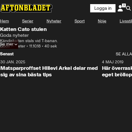
Logga in
Hem
Serier
Nyheter
Sport
Nöje
Livsstil
Katten Cato stulen
Goda nyheter
Kändiskatten stals vid T-banan.
Se mer
Goda nyheter
•
11.10.18
•
40 sek
Senast
SE ALLA
30 JAN. 2025
0:59
4 MAJ 2019
Matsparproffset Hillevi Arkel delar med
Här överrask
sig av sina bästa tips
eget bröllop