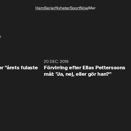
Hem
Serier
Nyheter
Sport
Nöje
Mer
Livsstil
k
0:49
20 DEC. 2019
1:0
r ”årets fulaste
Förvirring efter Elias Petterssons
mål: ”Ja, nej, eller gör han?”