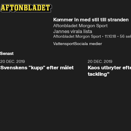
Kommer in med stil till stranden
Aftonbladet Morgon Sport
Jannes virala lista
Aftonbladet Morgon Sport
•
11.10.18
•
56 se
Vattensport
Sociala medier
Senast
20 DEC. 2019
0:44
20 DEC. 2019
Svenskens "kupp" efter målet
Kaos utbryter efte
tackling”