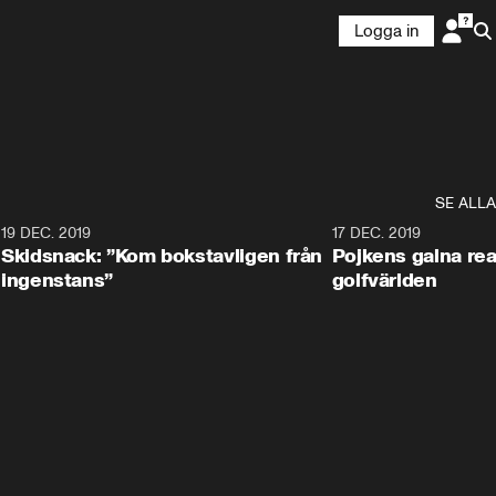
Logga in
SE ALLA
8
19 DEC. 2019
17 DEC. 2019
Skidsnack: ”Kom bokstavligen från
Pojkens galna rea
ingenstans”
golfvärlden