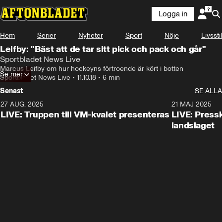
Logga in
Hem
Serier
Nyheter
Sport
Nöje
Livsstil
Leifby: "Bäst att de tar sitt pick och pack och går"
Sportbladet News Live
Marcus Leifby om hur hockeyns förtroende är kört i botten
Se mer
Sportbladet News Live
•
11.10.18
•
6 min
Senast
SE ALLA
27 AUG. 2025
21 MAJ 2025
LIVE: Truppen till VM-kvalet presenteras
LIVE: Pressk
landslaget