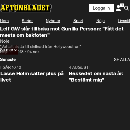
Logga in
Hem
Serier
Nyheter
Sport
Nöje
Livsstil
Leif GW slår tillbaka mot Gunilla Persson: ”Fått det
mesta om bakfoten”
Nöje
"Vet allt detta till skillnad från Hollywoodfrun"
Se mer
Nöje
•
11.10.18
•
94 sek
Senaste
SE ALLA
I GÅR 10:42
1:04
4 AUGUSTI
Lasse Holm sätter plus på
Beskedet om nästa år:
livet
”Bestämt mig”