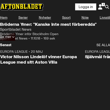
Logga in
Hem
Serier
Nyheter
Sport
Nöje
Livsstil
Bröderna Ymer: "Kanske inte mest förberedda"
Sportbladet News
Bröderna Ymer inför Stockholm Open
Se mer
Sportbladet News
•
11.10.18
•
169 sek
Senast
SE ALLA
EUROPA LEAGUE
•
20 MAJ
1:32
EUROPA LEAG
Victor Nilsson Lindelöf vinner Europa
Självmål frå
League med sitt Aston Villa