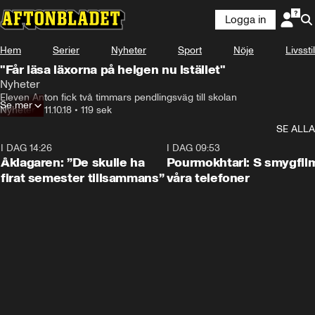
Logga in
Hem
Serier
Nyheter
Sport
Nöje
Livsstil
"Får läsa läxorna på helgen nu istället"
Nyheter
Eleven Anton fick två timmars pendlingsväg till skolan
Se mer
Nyheter
•
11.10.18
•
119 sek
SE ALLA
I DAG 14:26
1:54
I DAG 09:53
Åklagaren: ”De skulle ha
Pourmokhtari: S smygfil
firat semester tillsammans”
våra telefoner