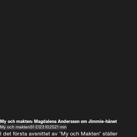
My och makten: Magdalena Andersson om Jimmie-hånet
My och makten
S1 E1
23.10.25
21 min
I det första avsnittet av ”My och Makten” ställer 