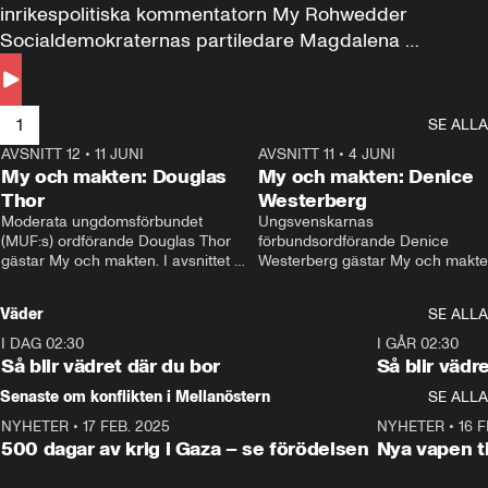
inrikespolitiska kommentatorn My Rohwedder 
Socialdemokraternas partiledare Magdalena 
Andersson till svars.
1
SE ALLA
AVSNITT 12
•
11 JUNI
26:27
AVSNITT 11
•
4 JUNI
2
My och makten: Douglas
My och makten: Denice
Thor
Westerberg
Moderata ungdomsförbundet 
Ungsvenskarnas 
(MUF:s) ordförande Douglas Thor 
förbundsordförande Denice 
gästar My och makten. I avsnittet 
Westerberg gästar My och makten.
diskuteras tonårsutvisningarna och 
avsnittet diskuteras migrationsfrå
hur Moderaterna ska locka väljare till 
och hur SD ska locka kvinnliga 
Väder
SE ALLA
valet i höst. 
väljare. 
I DAG 02:30
1:06
I GÅR 02:30
Så blir vädret där du bor
Så blir vädr
Senaste om konflikten i Mellanöstern
SE ALLA
NYHETER
•
17 FEB. 2025
0:45
NYHETER
•
16 F
500 dagar av krig i Gaza – se förödelsen
Nya vapen ti