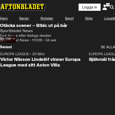
Logga in
Hem
Serier
Nyheter
Sport
Nöje
Livsstil
Otäcka scener – Bibic ut på bår
Sportbladet News
Fick lämna efter läskiga skadan
Se mer
Sportbladet News
•
11.10.18
•
34 sek
Senast
SE ALLA
EUROPA LEAGUE
•
20 MAJ
1:32
EUROPA LEAG
Victor Nilsson Lindelöf vinner Europa
Självmål frå
League med sitt Aston Villa