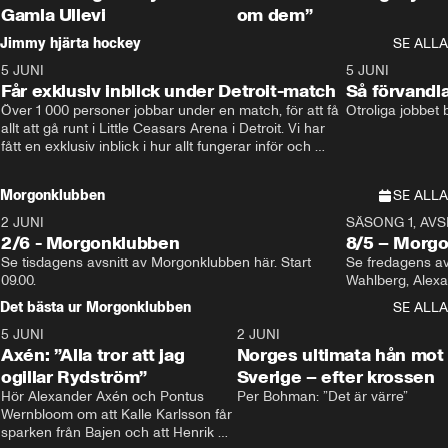
Gamla Ullevi
om dem”
Jimmy hjärta hockey
SE ALLA
5 JUNI
11:14
5 JUNI
Får exklusiv inblick under Detroit-match
Så förvandl
Över 1 000 personer jobbar under en match, för att få 
Otroliga jobbet
allt att gå runt i Little Ceasars Arena i Detroit. Vi har 
fått en exklusiv inblick i hur allt fungerar inför och 
under match i världens bästa hockeyliga
Morgonklubben
SE ALLA
2 JUNI
SÄSONG 1, AVSN
2/6 - Morgonklubben
8/5 – Morg
Se tisdagens avsnitt av Morgonklubben här. Start 
Se fredagens av
09.00. 
Det bästa ur Morgonklubben
SE ALLA
5 JUNI
0:44
2 JUNI
Axén: ”Alla tror att jag
Norges ultimata hån mot
ogillar Rydström”
Sverige – efter krossen
Hör Alexander Axén och Pontus 
Per Bohman: ”Det är värre”
Wernbloom om att Kalle Karlsson får 
sparken från Bajen och att Henrik 