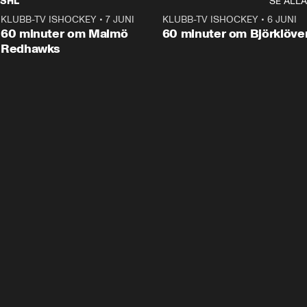
SHL
SE ALLA
KLUBB-TV ISHOCKEY
•
7 JUNI
1:02:53
KLUBB-TV ISHOCKEY
•
6 JUNI
1:0
Plus
60 minuter om Malmö
60 minuter om Björklöve
Redhawks