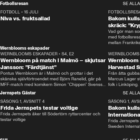
Rydström tar över
Fotbollsresan
SE ALLA
FOTBOLL
•
16 JULI
0:44
FOTBOLLSRES
Niva vs. fruktsallad
Bakom kulis
skräck: ”Kry
Vad gör man som
med fotbollsres
Wernblooms eskapader
WERNBLOOMS ESKAPADER
•
S4, E2
38:23
WERNBLOOMS 
Wernbloom på match i Malmö – skjutsar
Wernbloom 
Jansson: ”Färdtjänst”
Harvestad 
Pontus Wernbloom är i Malmö och grottar i det 
Från åtta gubbar 
skånska självförtroendet med Björn Ranelid, går på 
Marcus Lager sta
MFF-match med komikern Simon ”Chippen” Svensson 
folk i Linköping
och hjälper skadade stjärnbacken Pontus Jansson 
och Wernbloom kl
Jernspets Gästar
SE ALLA
hem. 
SÄSONG 1, AVSNITT 4
13:37
SÄSONG 1, AVS
Frida Jernspets testar voltige
Bakom kuli
Frida Jernspets åker till Södertörn ryttarcenter och 
Internation
testar voltige
Frida Jernspets 
Sweden Interna