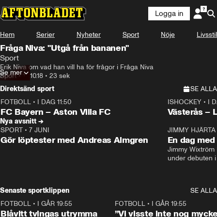
Logga in
Hem
Serier
Nyheter
Sport
Nöje
Livsstil
Fråga Niva: "Utgå från bananen"
Sport
Erik Niva om vad han vill ha för frågor i Fråga Niva
Se mer
Sport
•
12.10.18
•
23 sek
Direktsänd sport
SE ALLA
FOTBOLL
•
I DAG 11:50
ISHOCKEY
•
I 
Plus
Plus
FC Bayern – Aston Villa FC
Västerås – 
Nya avsnitt →
SPORT
•
7 JUNI
16:36
JIMMY HJÄRTA
Gör löptester med Andreas Almgren
En dag med 
Jimmy Wixtröm 
under debuten i
Senaste sportklippen
SE ALLA
FOTBOLL
•
I GÅR 19:55
0:29
FOTBOLL
•
I GÅR 19:55
Blåvitt tvingas utrymma
”Vi visste inte nog mycke