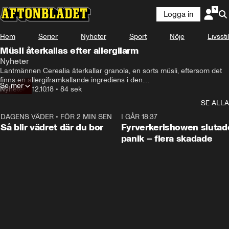
Logga in
Hem
Serier
Nyheter
Sport
Nöje
Livsstil
Müsli återkallas efter allergilarm
Nyheter
Lantmännen Cerealia återkallar granola, en sorts müsli, eftersom det 
finns en allergiframkallande ingrediens i den.

Se mer
Återkallandet gäller Axa Simply Great Granola, Blueberry, Date & 
Nyheter
•
12.10.18
•
84 sek
Cardamom. Det rör bara förpackningar med bäst före-datum 
SE ALLA
02.06.2019.

Produkten kan utgöra en hälsofara för den som är allergisk mot 
DAGENS VÄDER
•
FÖR 2 MIN SEN
1:06
I GÅR 18:37
mandel, skriver företaget i ett pressmeddelande.
Så blir vädret där du bor
Fyrverkerishowen slutade
panik – flera skadade