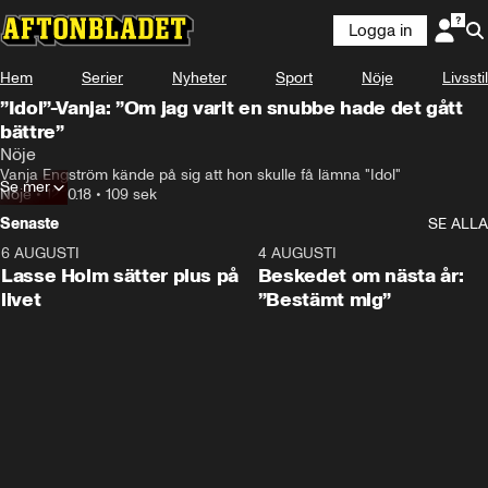
Logga in
Hem
Serier
Nyheter
Sport
Nöje
Livsstil
”Idol”-Vanja: ”Om jag varit en snubbe hade det gått
bättre”
Nöje
Vanja Engström kände på sig att hon skulle få lämna "Idol"
Se mer
Nöje
•
12.10.18
•
109 sek
Senaste
SE ALLA
6 AUGUSTI
1:04
4 AUGUSTI
Lasse Holm sätter plus på
Beskedet om nästa år:
livet
”Bestämt mig”