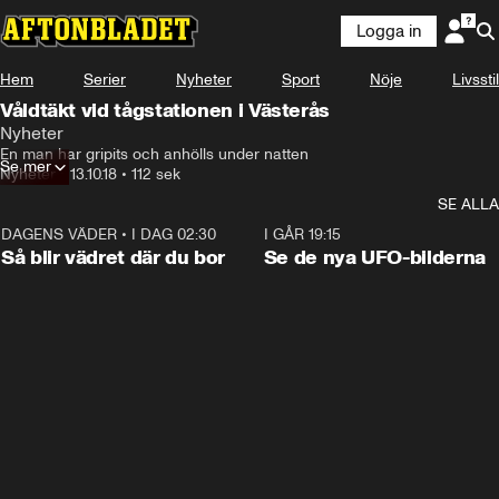
Logga in
Hem
Serier
Nyheter
Sport
Nöje
Livsstil
Våldtäkt vid tågstationen i Västerås
Nyheter
En man har gripits och anhölls under natten
Se mer
Nyheter
•
13.10.18
•
112 sek
SE ALLA
DAGENS VÄDER
•
I DAG 02:30
1:06
I GÅR 19:15
Så blir vädret där du bor
Se de nya UFO-bilderna