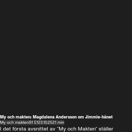
My och makten: Magdalena Andersson om Jimmie-hånet
My och makten
S1 E1
23.10.25
21 min
I det första avsnittet av ”My och Makten” ställer 