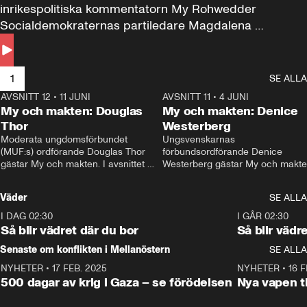
inrikespolitiska kommentatorn My Rohwedder 
Socialdemokraternas partiledare Magdalena 
Andersson till svars.
1
SE ALLA
AVSNITT 12
•
11 JUNI
26:27
AVSNITT 11
•
4 JUNI
2
My och makten: Douglas
My och makten: Denice
Thor
Westerberg
Moderata ungdomsförbundet 
Ungsvenskarnas 
(MUF:s) ordförande Douglas Thor 
förbundsordförande Denice 
gästar My och makten. I avsnittet 
Westerberg gästar My och makten.
diskuteras tonårsutvisningarna och 
avsnittet diskuteras migrationsfrå
hur Moderaterna ska locka väljare till 
och hur SD ska locka kvinnliga 
Väder
SE ALLA
valet i höst. 
väljare. 
I DAG 02:30
1:06
I GÅR 02:30
Så blir vädret där du bor
Så blir vädr
Senaste om konflikten i Mellanöstern
SE ALLA
NYHETER
•
17 FEB. 2025
0:45
NYHETER
•
16 F
500 dagar av krig i Gaza – se förödelsen
Nya vapen ti