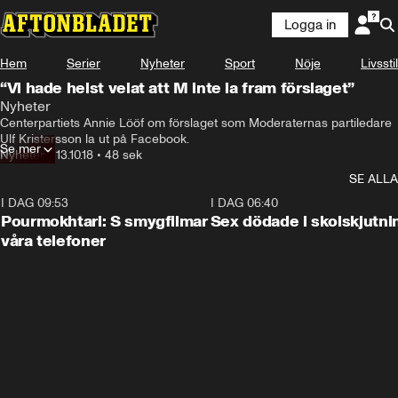
Logga in
Hem
Serier
Nyheter
Sport
Nöje
Livsstil
“Vi hade helst velat att M inte la fram förslaget”
Nyheter
Centerpartiets Annie Lööf om förslaget som Moderaternas partiledare  
Ulf Kristersson la ut på Facebook.
Se mer
Nyheter
•
13.10.18
•
48 sek
SE ALLA
I DAG 09:53
1:36
I DAG 06:40
Pourmokhtari: S smygfilmar
Sex dödade i skolskjutni
våra telefoner