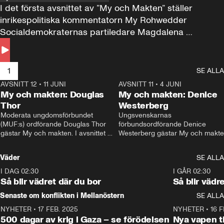
I det första avsnittet av ”My och Makten” ställer 
inrikespolitiska kommentatorn My Rohwedder 
Socialdemokraternas partiledare Magdalena 
Andersson till svars.
1
SE ALLA
AVSNITT 12
•
11 JUNI
26:27
AVSNITT 11
•
4 JUNI
2
My och makten: Douglas
My och makten: Denice
Thor
Westerberg
Moderata ungdomsförbundet 
Ungsvenskarnas 
(MUF:s) ordförande Douglas Thor 
förbundsordförande Denice 
gästar My och makten. I avsnittet 
Westerberg gästar My och makten.
diskuteras tonårsutvisningarna och 
avsnittet diskuteras migrationsfrå
hur Moderaterna ska locka väljare till 
och hur SD ska locka kvinnliga 
Väder
SE ALLA
valet i höst. 
väljare. 
I DAG 02:30
1:06
I GÅR 02:30
Så blir vädret där du bor
Så blir vädr
Senaste om konflikten i Mellanöstern
SE ALLA
NYHETER
•
17 FEB. 2025
0:45
NYHETER
•
16 F
500 dagar av krig i Gaza – se förödelsen
Nya vapen ti