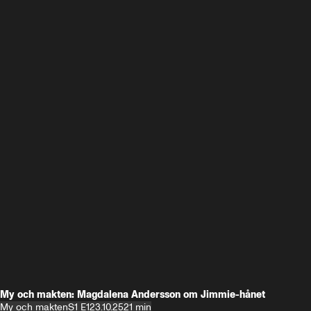
My och makten: Magdalena Andersson om Jimmie-hånet
My och makten
S1 E1
23.10.25
21 min