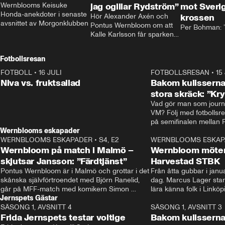
Wernblooms Keisuke 
jag ogillar Rydström”
mot Sverig
Honda-anekdoter i senaste 
Hör Alexander Axén och 
krossen
avsnittet av Morgonklubben
Pontus Wernbloom om att 
Per Bohman: ”
Kalle Karlsson får sparken 
från Bajen och att Henrik 
Rydström tar över
Fotbollsresan
FOTBOLL
•
16 JULI
0:44
FOTBOLLSRESAN
•
15
Niva vs. fruktsallad
Bakom kulisserna
stora skräck: ”Kr
Vad gör man som journa
VM? Följ med fotbollsr
Wernblooms eskapader
WERNBLOOMS ESKAPADER
•
S4, E2
38:23
WERNBLOOMS ESKAP
Wernbloom på match i Malmö –
Wernbloom möter
skjutsar Jansson: ”Färdtjänst”
Harvestad STBK
Pontus Wernbloom är i Malmö och grottar i det 
Från åtta gubbar i januar
skånska självförtroendet med Björn Ranelid, 
dag. Marcus Lager starta
går på MFF-match med komikern Simon 
lära känna folk i Linköp
Jernspets Gästar
”Chippen” Svensson och hjälper skadade 
STBK en institution – o
SÄSONG 1, AVSNITT 4
stjärnbacken Pontus Jansson hem. 
13:37
rakt in i värmen.
SÄSONG 1, AVSNITT 3
Frida Jernspets testar voltige
Bakom kulissern