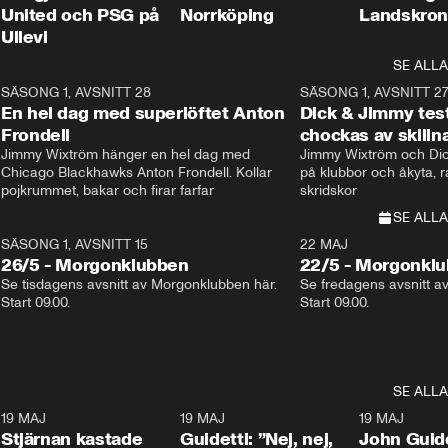
United och PSG på
Norrköping
Landskron
Ullevi
SE ALLA
8
SÄSONG 1, AVSNITT 28
20:38
SÄSONG 1, AVSNITT 2
Plus
En hel dag med superlöftet Anton
Dick & Jimmy test
Frondell
chockas av skill
Jimmy Wixtröm hänger en hel dag med 
Jimmy Wixtröm och Dick
Chicago Blackhawks Anton Frondell. Kollar 
på klubbor och åkyta, r
pojkrummet, bakar och firar farfar
skridskor 
SE ALLA
SÄSONG 1, AVSNITT 15
22 MAJ
26/5 - Morgonklubben
22/5 - Morgonkl
Se tisdagens avsnitt av Morgonklubben här. 
Se fredagens avsnitt a
Start 09.00. 
Start 09.00. 
SE ALLA
1
19 MAJ
0:43
19 MAJ
0:39
19 MAJ
Stjärnan kastade
Guidetti: ”Nej, nej,
John Guide