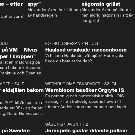
e – efter
spyr”
någonsin grillat
Alexander Axén har fått nog 
Alexander Axén påstår att 
av handsregeln
han aldrig någonsin i sitt liv 
Det är värre”
har grillat
 JULI
36:52
FOTBOLLSRESAN
•
14 JULI
0:3
 på VM – Nivas
Haaland orsakade raccoonboom
yper i kroppen”
Vi hittade Haalands tvättbjörn! Hur mycket 
hade du betalat för den?
list en matchdag på 
esan bakom kulisserna 
på semifinalen mellan Frankrike och Spanien. 
ADER
•
S4, E1
32:14
WERNBLOOMS ESKAPADER
•
S3, E4
33:1
Plus
 eldsjälen bakom
Wernbloom besöker Örgryte IS
En personlig och humoristisk inblick i ÖIS 
vardag – från frukostgruppens haveri till 
i 2021 till 75 spelare i 
tränare Addes kamp mot cancer och laget 
de ett 35+-lag för att 
som siktar mot Allsvenskan.
ing. Nu är Harvestad 
ch Wernbloom kliver 
14:14
SÄSONG 1, AVSNITT 2
24:5
a på Sweden
Jernspets gästar ridande poliser