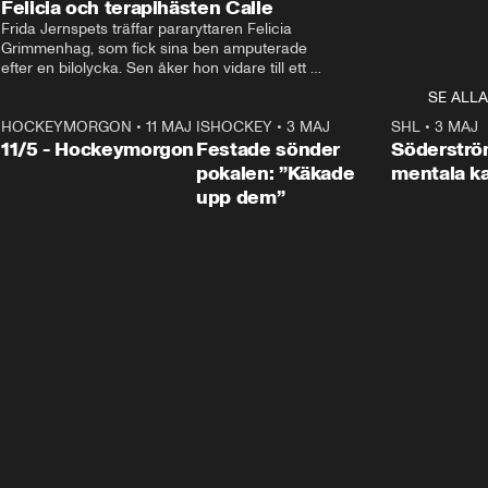
Felicia och terapihästen Calle
Frida Jernspets träffar pararyttaren Felicia 
Grimmenhag, som fick sina ben amputerade 
efter en bilolycka. Sen åker hon vidare till ett 
vård- och omsorgsboende med den 76 
SE ALLA
centimeter höga terapihästen Calle.
HOCKEYMORGON
•
11 MAJ
ISHOCKEY
•
3 MAJ
0:22
SHL
•
3 MAJ
n
11/5 - Hockeymorgon
Festade sönder
Söderströ
pokalen: ”Käkade
mentala 
upp dem”