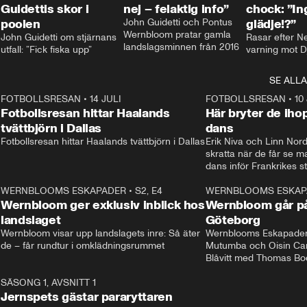
Guidettis skor i
nej – felaktig info”
chock: ”I
poolen
John Guidetti och Pontus 
glädje!?”
Wernbloom pratar gamla 
John Guidetti om stjärnans 
Rasar efter N
landslagsminnen från 2016
utfall: ”Fick fiska upp”
varning mot D
SE ALLA
8
FOTBOLLSRESAN
•
14 JULI
41:35
FOTBOLLSRESAN
•
10
Fotbollsresan hittar Haalands
Här bryter de ih
tvättbjörn i Dallas
dans
Fotbollsresan hittar Haalands tvättbjörn i Dallas
Erik Niva och Linn Nord
skratta när de får se 
dans inför Frankrikes st
VM-kvartsfinalen. 
4
WERNBLOOMS ESKAPADER
•
S2, E4
24:20
WERNBLOOMS ESKAP
Plus
Wernbloom ger exklusiv inblick hos
Wernbloom går på
landslaget
Göteborg
Wernbloom visar upp landslagets inre: Så äter 
Wernblooms Eskapader:
de – får rundtur i omklädningsrummet
Mutumba och Oisin Cant
Blåvitt med Thomas Bo
0
SÄSONG 1, AVSNITT 1
25:12
Jernspets gästar pararyttaren