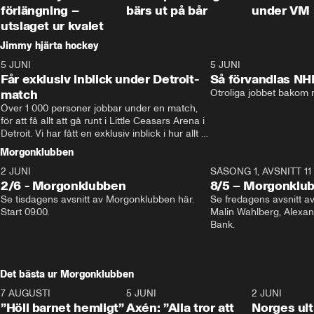
förlängning –
bärs ut på bår
under VM
utslaget ur kvalet
Jimmy hjärta hockey
5 JUNI
11:14
5 JUNI
Får exklusiv inblick under Detroit-
Så förvandlas NH
match
Otroliga jobbet bakom r
Över 1 000 personer jobbar under en match, 
för att få allt att gå runt i Little Ceasars Arena i 
Detroit. Vi har fått en exklusiv inblick i hur allt 
fungerar inför och under match i världens 
Morgonklubben
bästa hockeyliga
2 JUNI
SÄSONG 1, AVSNITT 11
2/6 - Morgonklubben
8/5 – Morgonklu
Se tisdagens avsnitt av Morgonklubben här. 
Se fredagens avsnitt 
Start 09.00. 
Malin Wahlberg, Alexa
Bank. 
Det bästa ur Morgonklubben
7 AUGUSTI
1:14
5 JUNI
0:44
2 JUNI
”Höll barnet hemligt”
Axén: ”Alla tror att
Norges ul