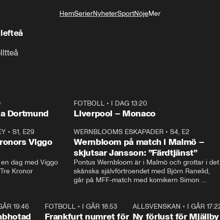
Hem
Serier
Nyheter
Sport
Nöje
Mer
Livsstil
lefteå
lltteå
0
FOTBOLL
•
I DAG 13:20
Plus
ia Dortmund
Liverpool – Monaco
EY
•
S1, E29
17:38
WERNBLOOMS ESKAPADER
•
S4, E2
38:2
ronors Viggo
Wernbloom på match i Malmö –
skjutsar Jansson: ”Färdtjänst”
en dag med Viggo 
Pontus Wernbloom är i Malmö och grottar i det 
 Tre Kronor
skånska självförtroendet med Björn Ranelid, 
går på MFF-match med komikern Simon 
”Chippen” Svensson och hjälper skadade 
stjärnbacken Pontus Jansson hem. 
 GÅR 19:46
0:47
FOTBOLL
•
I GÅR 18:53
0:56
ALLSVENSKAN
•
I GÅR 17:2
0:3
mbhotad
Frankfurt numret för
Ny förlust för Mjällby