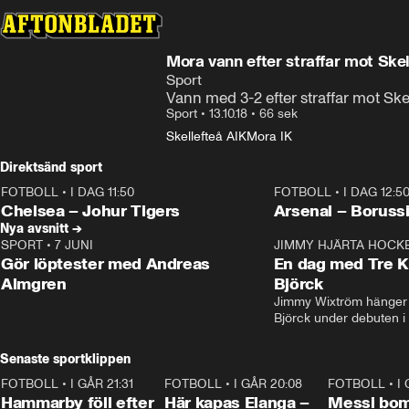
Mora vann efter straffar mot Skel
Sport
Vann med 3-2 efter straffar mot Ske
Sport
•
13.10.18
•
66 sek
Skellefteå AIK
Mora IK
Direktsänd sport
FOTBOLL
•
I DAG 11:50
FOTBOLL
•
I DAG 12:5
Plus
Plus
Chelsea – Johur Tigers
Arsenal – Boruss
Nya avsnitt →
SPORT
•
7 JUNI
16:36
JIMMY HJÄRTA HOCK
Gör löptester med Andreas
En dag med Tre K
Almgren
Björck
Jimmy Wixtröm hänger 
Björck under debuten i
Senaste sportklippen
FOTBOLL
•
I GÅR 21:31
1:28
FOTBOLL
•
I GÅR 20:08
1:07
FOTBOLL
•
I
Hammarby föll efter
Här kapas Elanga –
Messi bo