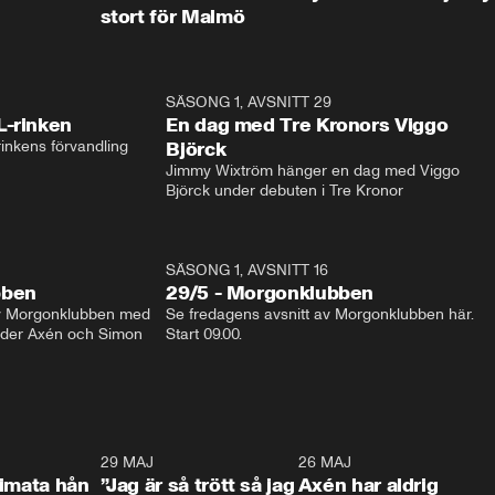
stort för Malmö
1:04
SÄSONG 1, AVSNITT 29
17:3
L-rinken
En dag med Tre Kronors Viggo
inkens förvandling
Björck
Jimmy Wixtröm hänger en dag med Viggo 
Björck under debuten i Tre Kronor
SÄSONG 1, AVSNITT 16
bben
29/5 - Morgonklubben
av Morgonklubben med 
Se fredagens avsnitt av Morgonklubben här. 
nder Axén och Simon 
Start 09.00. 
0:26
29 MAJ
0:30
26 MAJ
0:3
timata hån
”Jag är så trött så jag
Axén har aldrig