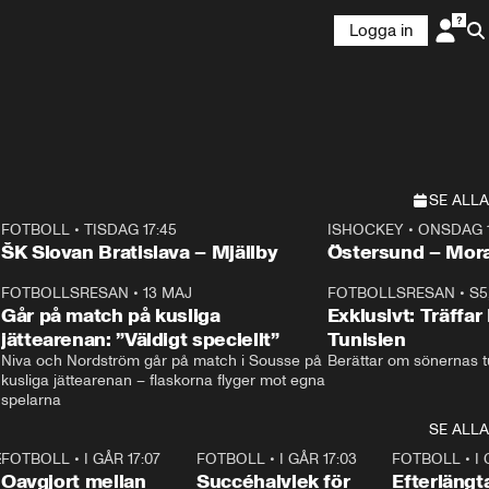
Logga in
SE ALLA
FOTBOLL
•
TISDAG 17:45
ISHOCKEY
•
ONSDAG 1
Plus
Plus
ŠK Slovan Bratislava – Mjällby
Östersund – Mor
3
FOTBOLLSRESAN
•
13 MAJ
33:19
FOTBOLLSRESAN
•
S5
Går på match på kusliga
Exklusivt: Träffar
jättearenan: ”Väldigt speciellt”
Tunisien
Niva och Nordström går på match i Sousse på 
Berättar om sönernas tu
kusliga jättearenan – flaskorna flyger mot egna 
spelarna 
SE ALLA
2
7
FOTBOLL
•
I GÅR 17:07
1:22
FOTBOLL
•
I GÅR 17:03
0:49
FOTBOLL
•
I
Oavgjort mellan
Succéhalvlek för
Efterlängt