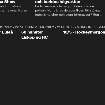
rse Show
och beridna högvakten
rundtur bakom 
Frida Jernspets tar rygg på den ridande 
ternational Horse 
polisen. Hur tränas de egentligen för stökiga 
fotbollsmatcher och stora folkmassor? Hon 
hälsar även på hos beridna högvakten, som 
den här dagen ska byta av högvakten, som 
SHOCKEY
1:00:28
•
22 MAJ
KLUBB-TV ISHOCKEY
vaktar slottet.
1:00:18
•
21 MAJ
HOCKEYMORGON
•
18 MAJ
Plus
r Luleå
60 minuter
18/5 - Hockeymorgo
Linköping HC