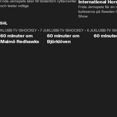
Frida Jernspets åker till Södertörn ryttarcenter 
International Ho
och testar voltige
Frida Jernspets får en 
kulisserna på Sweden In
Show
SHL
KLUBB-TV ISHOCKEY
1:02:53
•
7 JUNI
KLUBB-TV ISHOCKEY
1:00:59
•
6 JUNI
KLUBB-TV I
Plus
Plus
60 minuter om
60 minuter om
60 minute
Malmö Redhawks
Björklöven