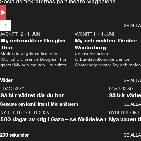
Socialdemokraternas partiledare Magdalena 
Andersson till svars.
1
SE ALLA
AVSNITT 12
•
11 JUNI
26:27
AVSNITT 11
•
4 JUNI
2
My och makten: Douglas
My och makten: Denice
Thor
Westerberg
Moderata ungdomsförbundet 
Ungsvenskarnas 
(MUF:s) ordförande Douglas Thor 
förbundsordförande Denice 
gästar My och makten. I avsnittet 
Westerberg gästar My och makten.
diskuteras tonårsutvisningarna och 
avsnittet diskuteras migrationsfrå
hur Moderaterna ska locka väljare till 
och hur SD ska locka kvinnliga 
Väder
SE ALLA
valet i höst. 
väljare. 
I DAG 02:30
1:06
I GÅR 02:30
Så blir vädret där du bor
Så blir vädr
Senaste om konflikten i Mellanöstern
SE ALLA
NYHETER
•
17 FEB. 2025
0:45
NYHETER
•
16 F
500 dagar av krig i Gaza – se förödelsen
Nya vapen ti
200 sekunder
SE ALLA