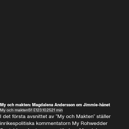
My och makten: Magdalena Andersson om Jimmie-hånet
My och makten
S1 E1
23.10.25
21 min
I det första avsnittet av ”My och Makten” ställer 
inrikespolitiska kommentatorn My Rohwedder 