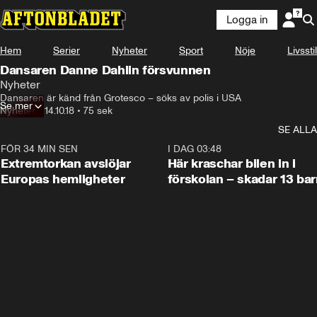
Logga in
Hem
Serier
Nyheter
Sport
Nöje
Livsstil
Dansaren Danne Dahlin försvunnen
Nyheter
Dansaren är känd från Grotesco – söks av polis i USA
Se mer
Nyheter
•
14.10.18
•
75 sek
SE ALLA
FÖR 34 MIN SEN
0:53
I DAG 03:48
Extremtorkan avslöjar
Här kraschar bilen in i
Europas hemligheter
förskolan – skadar 13 bar