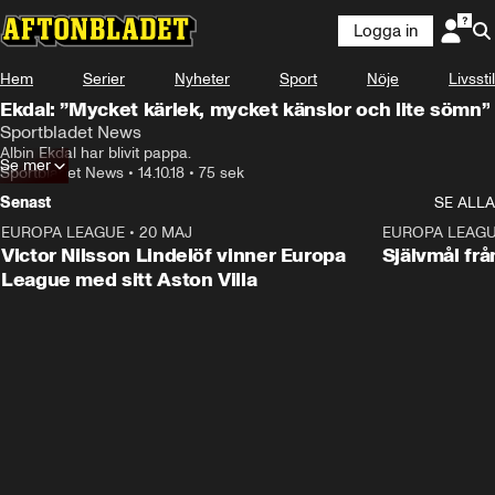
Logga in
Hem
Serier
Nyheter
Sport
Nöje
Livsstil
Ekdal: ”Mycket kärlek, mycket känslor och lite sömn”
Sportbladet News
Albin Ekdal har blivit pappa.
Se mer
Sportbladet News
•
14.10.18
•
75 sek
Senast
SE ALLA
EUROPA LEAGUE
•
20 MAJ
1:32
EUROPA LEAG
Victor Nilsson Lindelöf vinner Europa
Självmål frå
League med sitt Aston Villa