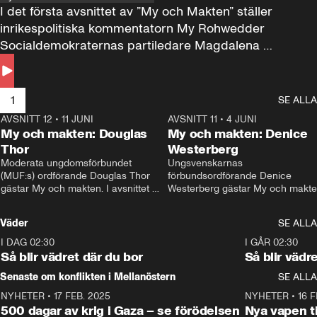
I det första avsnittet av ”My och Makten” ställer 
inrikespolitiska kommentatorn My Rohwedder 
Socialdemokraternas partiledare Magdalena 
Andersson till svars.
1
SE ALLA
AVSNITT 12
•
11 JUNI
26:27
AVSNITT 11
•
4 JUNI
2
My och makten: Douglas
My och makten: Denice
Thor
Westerberg
Moderata ungdomsförbundet 
Ungsvenskarnas 
(MUF:s) ordförande Douglas Thor 
förbundsordförande Denice 
gästar My och makten. I avsnittet 
Westerberg gästar My och makten.
diskuteras tonårsutvisningarna och 
avsnittet diskuteras migrationsfrå
hur Moderaterna ska locka väljare till 
och hur SD ska locka kvinnliga 
Väder
SE ALLA
valet i höst. 
väljare. 
I DAG 02:30
1:06
I GÅR 02:30
Så blir vädret där du bor
Så blir vädr
Senaste om konflikten i Mellanöstern
SE ALLA
NYHETER
•
17 FEB. 2025
0:45
NYHETER
•
16 F
500 dagar av krig i Gaza – se förödelsen
Nya vapen ti