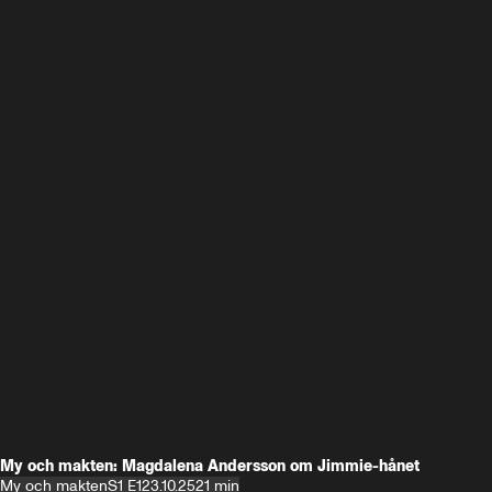
My och makten: Magdalena Andersson om Jimmie-hånet
My och makten
S1 E1
23.10.25
21 min