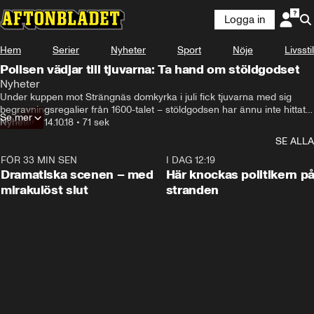
Logga in
Hem
Serier
Nyheter
Sport
Nöje
Livsstil
Polisen vädjar till tjuvarna: Ta hand om stöldgodset
Nyheter
Under kuppen mot Strängnäs domkyrka i juli fick tjuvarna med sig 
begravningsregalier från 1600-talet – stöldgodsen har ännu inte hittats 
Se mer
och polisen befarar att föremålen kan ha förstörts
Nyheter
•
14.10.18
•
71 sek
SE ALLA
FÖR 33 MIN SEN
0:42
I DAG 12:19
Dramatiska scenen – med
Här knockas politikern p
mirakulöst slut
stranden