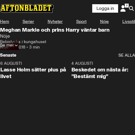
Logga in
Hem
Serier
Nyheter
Sport
Nöje
Livsstil
Meghan Markle och prins Harry väntar barn
Nöje
Bebislycka i kungahuset
Se mer
Nöje
•
15.10.18
•
3 min
Senaste
SE ALLA
6 AUGUSTI
1:04
4 AUGUSTI
Lasse Holm sätter plus på
Beskedet om nästa år:
livet
”Bestämt mig”