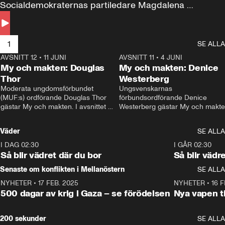
Socialdemokraternas partiledare Magdalena 
Andersson till svars.
1
SE ALLA
AVSNITT 12
•
11 JUNI
26:27
AVSNITT 11
•
4 JUNI
2
My och makten: Douglas
My och makten: Denice
Thor
Westerberg
Moderata ungdomsförbundet 
Ungsvenskarnas 
(MUF:s) ordförande Douglas Thor 
förbundsordförande Denice 
gästar My och makten. I avsnittet 
Westerberg gästar My och makten.
diskuteras tonårsutvisningarna och 
avsnittet diskuteras migrationsfrå
hur Moderaterna ska locka väljare till 
och hur SD ska locka kvinnliga 
Väder
SE ALLA
valet i höst. 
väljare. 
I DAG 02:30
1:06
I GÅR 02:30
Så blir vädret där du bor
Så blir vädr
Senaste om konflikten i Mellanöstern
SE ALLA
NYHETER
•
17 FEB. 2025
0:45
NYHETER
•
16 F
500 dagar av krig i Gaza – se förödelsen
Nya vapen ti
200 sekunder
SE ALLA