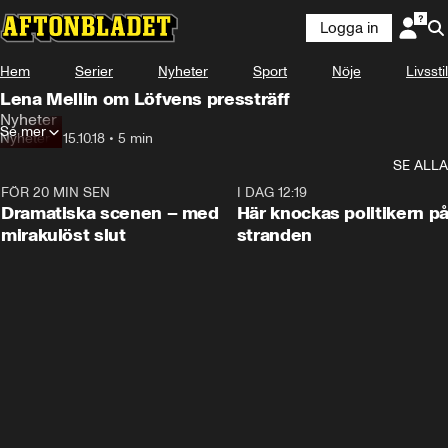
Logga in
Hem
Serier
Nyheter
Sport
Nöje
Livsstil
Lena Mellin om Löfvens pressträff
Nyheter
Se mer
Nyheter
•
15.10.18
•
5 min
SE ALLA
FÖR 20 MIN SEN
0:42
I DAG 12:19
Dramatiska scenen – med
Här knockas politikern p
mirakulöst slut
stranden