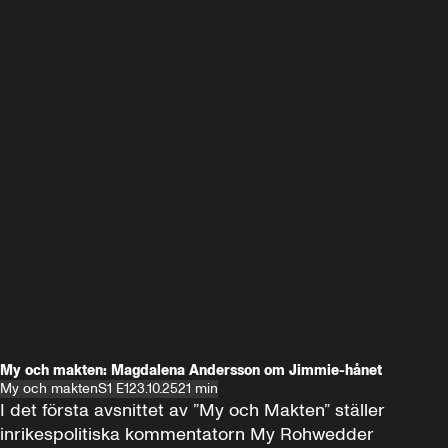
My och makten: Magdalena Andersson om Jimmie-hånet
My och makten
S1 E1
23.10.25
21 min
I det första avsnittet av ”My och Makten” ställer 
inrikespolitiska kommentatorn My Rohwedder 