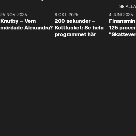
SE ALLA
3
25 NOV. 2025
31:05
8 OKT. 2025
4:29
4 JUNI 2025
Knutby – Vem
200 sekunder –
Finansmin
mördade Alexandra?
Köttfusket: Se hela
125 procent
programmet här
"Skattever
viktig uppg