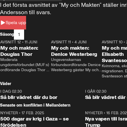
I det första avsnittet av ”My och Makten” ställe
Andersson till svars.
Spela upp
1
Säsong
AVSNITT 12
•
11 JUNI
26:27
AVSNITT 11
•
4 JUNI
23:40
AVSNITT 10
•
My och makten:
My och makten:
My och ma
Douglas Thor
Denice Westerberg
Elisabeth
Moderata 
Ungsvenskarnas 
Svantess
ungdomsförbundet (MUF:s) 
förbundsordförande Denice 
Kvinnorna, ek
ordförande Douglas Thor 
Westerberg gästar My och 
migrationen. E
gästar My och makten. I 
makten. I avsnittet 
Svantesson stäl
avsnittet diskuteras 
diskuteras migrationsfrågan 
när finansmini
Väder
tonårsutvisningarna och hur 
och hur SD ska locka 
Moderaterna ska locka 
kvinnliga väljare. 
I DAG 02:30
1:06
I GÅR 02:30
väljare till valet i höst. 
Så blir vädret där du bor
Så blir vädret där
Senaste om konflikten i Mellanöstern
NYHETER
•
17 FEB. 2025
0:45
NYHETER
•
16 FEB. 20
500 dagar av krig i Gaza – se
Nya vapen till Isr
förödelsen
Trump