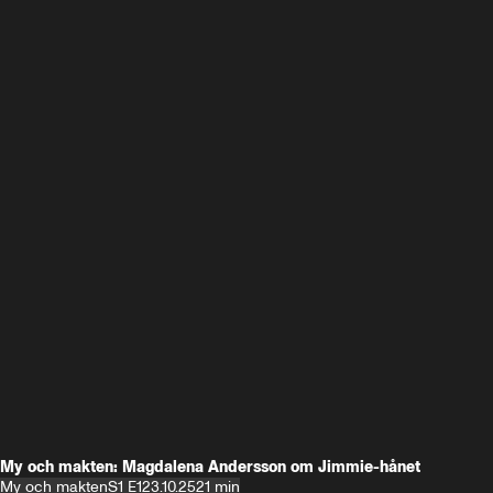
My och makten: Magdalena Andersson om Jimmie-hånet
My och makten
S1 E1
23.10.25
21 min