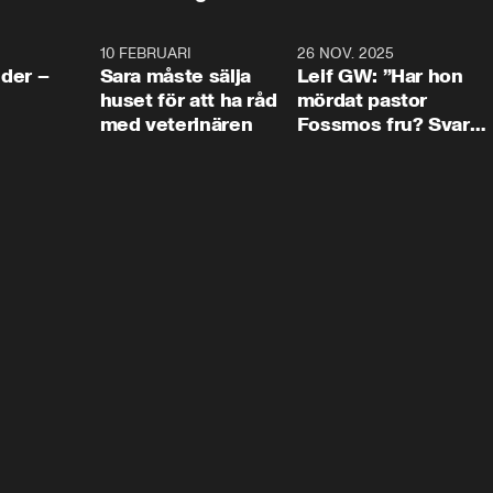
4:24
10 FEBRUARI
4:13
26 NOV. 2025
8:1
der –
Sara måste sälja
Leif GW: ”Har hon
huset för att ha råd
mördat pastor
med veterinären
Fossmos fru? Svar
nej.”