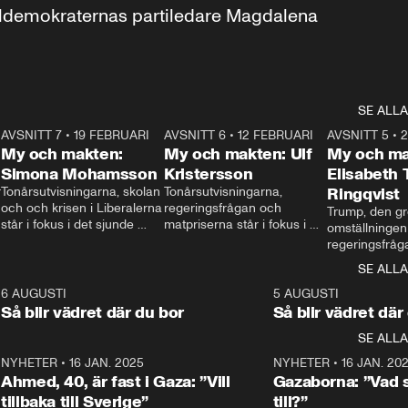
aldemokraternas partiledare Magdalena 
SE ALLA
7
AVSNITT 7
•
19 FEBRUARI
24:30
AVSNITT 6
•
12 FEBRUARI
27:30
AVSNITT 5
•
My och makten:
My och makten: Ulf
My och ma
Simona Mohamsson
Kristersson
Elisabeth
 
Tonårsutvisningarna, skolan 
Tonårsutvisningarna, 
Ringqvist
och och krisen i Liberalerna 
regeringsfrågan och 
Trump, den gr
står i fokus i det sjunde 
matpriserna står i fokus i 
omställningen
avsnittet av ”My och 
det sjätte avsnittet av ”My 
regeringsfråga
makten”. Se när 
och makten”. Se när 
centrum i det 
SE ALLA
Aftonbladets inrikespolitiska 
Aftonbladets inrikespolitiska 
avsnittet av ”
kommentator My 
kommentator My 
6
6 AUGUSTI
1:06
5 AUGUSTI
Makten”. Se nä
Rohwedder ställer 
Rohwedder ställer 
Så blir vädret där du bor
Så blir vädret där
Aftonbladets in
utbildnings- och 
statsminister Ulf Kristersson 
kommentator 
SE ALLA
integrationsminister Simona 
till svars.
Rohwedder stäl
Mohamsson till svars.
Centerpartiets
2
NYHETER
•
16 JAN. 2025
1:01
NYHETER
•
16 JAN. 20
Thand Ring till
Ahmed, 40, är fast i Gaza: ”Vill
Gazaborna: ”Vad s
tillbaka till Sverige”
till?”