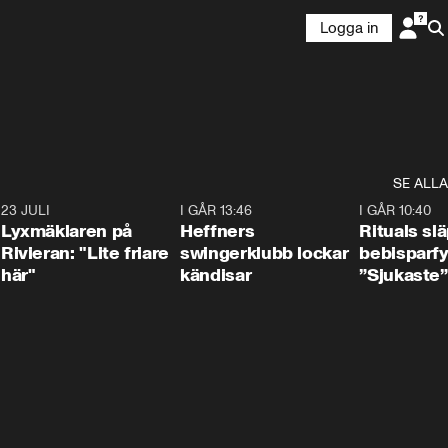
Logga in
SE ALLA
7
23 JULI
2:02
I GÅR 13:46
0:55
I GÅR 10:40
Lyxmäklaren på
Heffners
Rituals sl
Rivieran: "Lite friare
swingerklubb lockar
bebisparf
här"
kändisar
”Sjukaste”