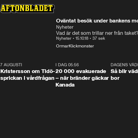
Oväntat besök under bankens m
Nyheter
Vad är det som trillar ner från taket
Nyheter
•
15.10.18
•
37 sek
Ormar
Klickmonster
7 AUGUSTI
0:42
I DAG 05:56
0:38
DAGENS VÄD
Kristersson om Tidö-
20 000 evakuerade
Så blir väd
sprickan i vårdfrågan
– när bränder gäckar
bor
Kanada