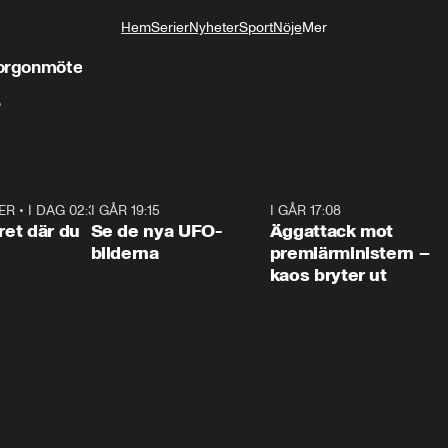
Hem
Serier
Nyheter
Sport
Nöje
Mer
Livsstil
orgonmöte
?
ER
•
I DAG 02:30
1:06
I GÅR 19:15
0:36
I GÅR 17:08
0:3
ret där du
Se de nya UFO-
Äggattack mot
bilderna
premiärministern –
kaos bryter ut