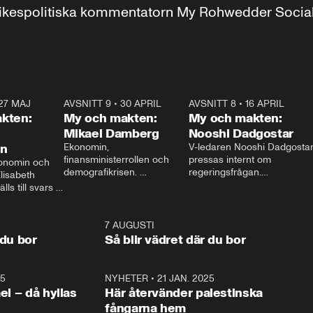
r inrikespolitiska kommentatorn My Rohwedder Soci
27 MAJ
3:51
AVSNITT 9
•
30 APRIL
24:00
AVSNITT 8
•
16 APRIL
25:1
kten:
My och makten:
My och makten:
Mikael Damberg
Nooshi Dadgostar
on
Ekonomin, 
V-ledaren Nooshi Dadgostar
finansministerrollen och 
pressas internt om 
onomin och 
demografikrisen. 
regeringsfrågan.

lisabeth 
Oppositionen ställs till svars 
I Aftonbladets 
ls till svars 
när Socialdemokraternas 
partiledarutfrågning ”My 
stern gästar 
Mikael Damberg gästar My 
och Makten” sätter hon ner 
My och Makten. 
och Makten. 
foten mot kritikerna:

1:06
7 AUGUSTI
1:0
– Vi ställer upp i val. Ska vi 
 du bor
Så blir vädret där du bor
vara med så sitter vi förstås 
25
1:22
NYHETER
•
21 JAN. 2025
0:5
ael – då hyllas
Här återvänder palestinska
fångarna hem