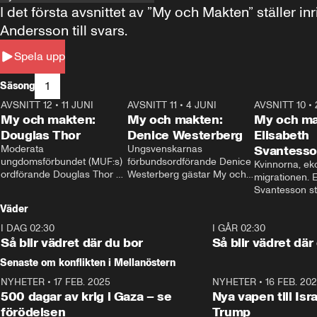
I det första avsnittet av ”My och Makten” ställe
Andersson till svars.
Spela upp
1
Säsong
AVSNITT 12
•
11 JUNI
26:27
AVSNITT 11
•
4 JUNI
23:40
AVSNITT 10
•
My och makten:
My och makten:
My och ma
Douglas Thor
Denice Westerberg
Elisabeth
Moderata 
Ungsvenskarnas 
Svantess
ungdomsförbundet (MUF:s) 
förbundsordförande Denice 
Kvinnorna, ek
ordförande Douglas Thor 
Westerberg gästar My och 
migrationen. E
gästar My och makten. I 
makten. I avsnittet 
Svantesson stäl
avsnittet diskuteras 
diskuteras migrationsfrågan 
när finansmini
Väder
tonårsutvisningarna och hur 
och hur SD ska locka 
Moderaterna ska locka 
kvinnliga väljare. 
I DAG 02:30
1:06
I GÅR 02:30
väljare till valet i höst. 
Så blir vädret där du bor
Så blir vädret där
Senaste om konflikten i Mellanöstern
NYHETER
•
17 FEB. 2025
0:45
NYHETER
•
16 FEB. 20
500 dagar av krig i Gaza – se
Nya vapen till Isr
förödelsen
Trump