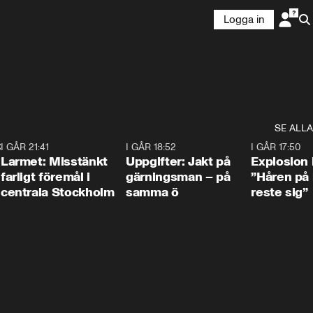
Logga in
SE ALLA
:30
6
I GÅR 21:41
0:35
I GÅR 18:52
0:33
I GÅR 17:50
Larmet: Misstänkt
Uppgifter: Jakt på
Explosion 
farligt föremål i
gärningsman – på
”Håren på
centrala Stockholm
samma ö
reste sig”