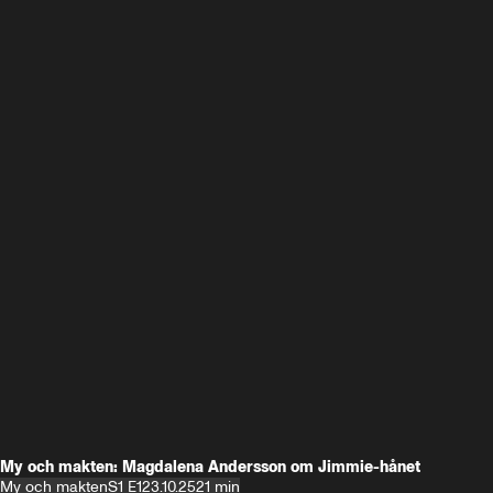
My och makten: Magdalena Andersson om Jimmie-hånet
My och makten
S1 E1
23.10.25
21 min