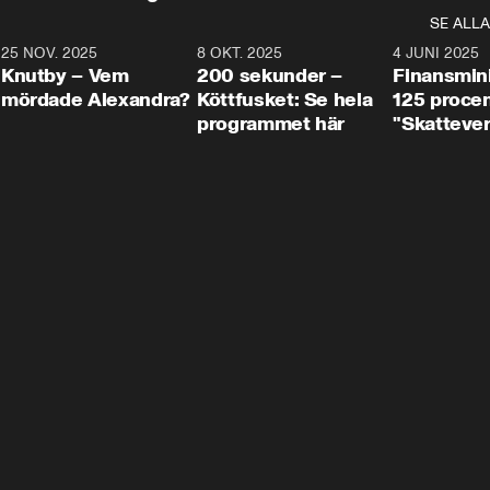
SE ALLA
3
25 NOV. 2025
31:05
8 OKT. 2025
4:29
4 JUNI 2025
Knutby – Vem
200 sekunder –
Finansmin
mördade Alexandra?
Köttfusket: Se hela
125 procent
programmet här
"Skattever
viktig uppg