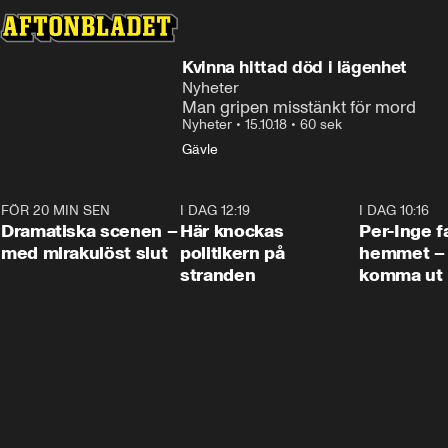
Kvinna hittad död i lägenhet
Nyheter
Man gripen misstänkt för mord
Nyheter
•
15.10.18
•
60 sek
Gävle
FÖR 20 MIN SEN
0:42
I DAG 12:19
0:45
I DAG 10:16
Dramatiska scenen –
Här knockas
Per-Inge fa
med mirakulöst slut
politikern på
hemmet – 
stranden
komma ut