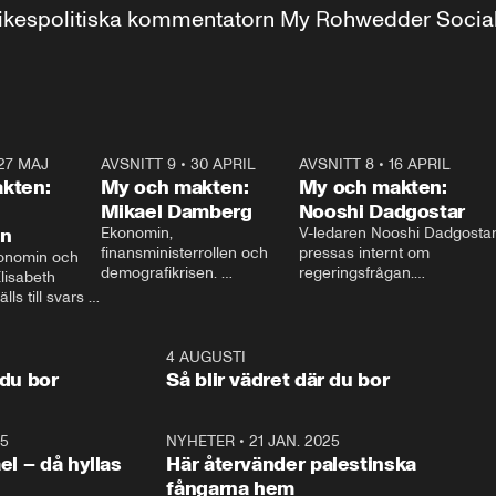
r inrikespolitiska kommentatorn My Rohwedder Soci
27 MAJ
3:51
AVSNITT 9
•
30 APRIL
24:00
AVSNITT 8
•
16 APRIL
25:1
kten:
My och makten:
My och makten:
Mikael Damberg
Nooshi Dadgostar
on
Ekonomin, 
V-ledaren Nooshi Dadgostar
finansministerrollen och 
pressas internt om 
onomin och 
demografikrisen. 
regeringsfrågan.

lisabeth 
Oppositionen ställs till svars 
I Aftonbladets 
ls till svars 
när Socialdemokraternas 
partiledarutfrågning ”My 
stern gästar 
Mikael Damberg gästar My 
och Makten” sätter hon ner 
My och Makten. 
och Makten. 
foten mot kritikerna:

1:06
4 AUGUSTI
1:0
– Vi ställer upp i val. Ska vi 
 du bor
Så blir vädret där du bor
vara med så sitter vi förstås 
25
1:22
NYHETER
•
21 JAN. 2025
0:5
ael – då hyllas
Här återvänder palestinska
fångarna hem