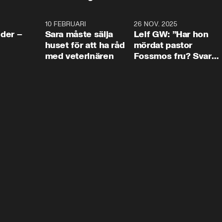
4:24
10 FEBRUARI
4:13
26 NOV. 2025
8:1
der –
Sara måste sälja
Leif GW: ”Har hon
huset för att ha råd
mördat pastor
med veterinären
Fossmos fru? Svar
nej.”