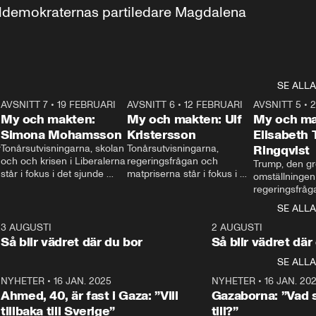
aldemokraternas partiledare Magdalena 
SE ALLA
7
AVSNITT 7
•
19 FEBRUARI
24:30
AVSNITT 6
•
12 FEBRUARI
27:30
AVSNITT 5
•
My och makten:
My och makten: Ulf
My och ma
Simona Mohamsson
Kristersson
Elisabeth
 
Tonårsutvisningarna, skolan 
Tonårsutvisningarna, 
Ringqvist
och och krisen i Liberalerna 
regeringsfrågan och 
Trump, den gr
står i fokus i det sjunde 
matpriserna står i fokus i 
omställningen
avsnittet av ”My och 
det sjätte avsnittet av ”My 
regeringsfråga
makten”. Se när 
och makten”. Se när 
centrum i det 
SE ALLA
Aftonbladets inrikespolitiska 
Aftonbladets inrikespolitiska 
avsnittet av ”
kommentator My 
kommentator My 
6
3 AUGUSTI
1:06
2 AUGUSTI
Makten”. Se nä
Rohwedder ställer 
Rohwedder ställer 
Så blir vädret där du bor
Så blir vädret där
Aftonbladets in
utbildnings- och 
statsminister Ulf Kristersson 
kommentator 
SE ALLA
integrationsminister Simona 
till svars.
Rohwedder stäl
Mohamsson till svars.
Centerpartiets
2
NYHETER
•
16 JAN. 2025
1:01
NYHETER
•
16 JAN. 20
Thand Ring till
Ahmed, 40, är fast i Gaza: ”Vill
Gazaborna: ”Vad s
tillbaka till Sverige”
till?”