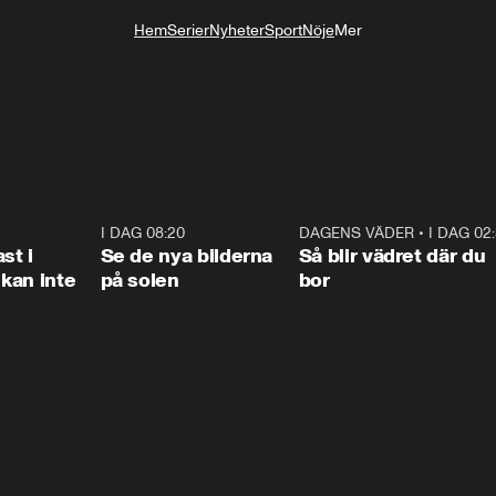
Hem
Serier
Nyheter
Sport
Nöje
Mer
Livsstil
1:26
I DAG 08:20
0:31
DAGENS VÄDER
•
I DAG 02
1:0
st i
Se de nya bilderna
Så blir vädret där du
kan inte
på solen
bor