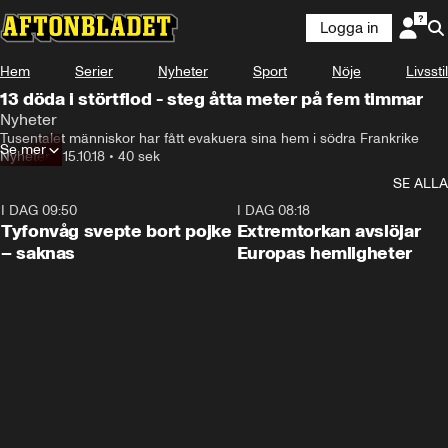
Logga in
Hem
Serier
Nyheter
Sport
Nöje
Livsstil
13 döda i störtflod - steg åtta meter på fem timmar
Nyheter
Tusentalet människor har fått evakuera sina hem i södra Frankrike
Se mer
Nyheter
•
15.10.18
•
40 sek
SE ALLA
I DAG 09:50
0:53
I DAG 08:18
Tyfonvåg svepte bort pojke
Extremtorkan avslöjar
– saknas
Europas hemligheter