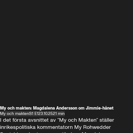
My och makten: Magdalena Andersson om Jimmie-hånet
My och makten
S1 E1
23.10.25
21 min
I det första avsnittet av ”My och Makten” ställer 
inrikespolitiska kommentatorn My Rohwedder 