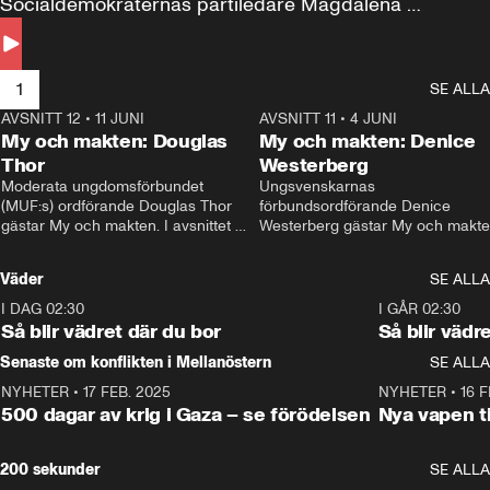
Socialdemokraternas partiledare Magdalena 
Andersson till svars.
1
SE ALLA
AVSNITT 12
•
11 JUNI
26:27
AVSNITT 11
•
4 JUNI
2
My och makten: Douglas
My och makten: Denice
Thor
Westerberg
Moderata ungdomsförbundet 
Ungsvenskarnas 
(MUF:s) ordförande Douglas Thor 
förbundsordförande Denice 
gästar My och makten. I avsnittet 
Westerberg gästar My och makten.
diskuteras tonårsutvisningarna och 
avsnittet diskuteras migrationsfrå
hur Moderaterna ska locka väljare till 
och hur SD ska locka kvinnliga 
Väder
SE ALLA
valet i höst. 
väljare. 
I DAG 02:30
1:06
I GÅR 02:30
Så blir vädret där du bor
Så blir vädr
Senaste om konflikten i Mellanöstern
SE ALLA
NYHETER
•
17 FEB. 2025
0:45
NYHETER
•
16 F
500 dagar av krig i Gaza – se förödelsen
Nya vapen ti
200 sekunder
SE ALLA