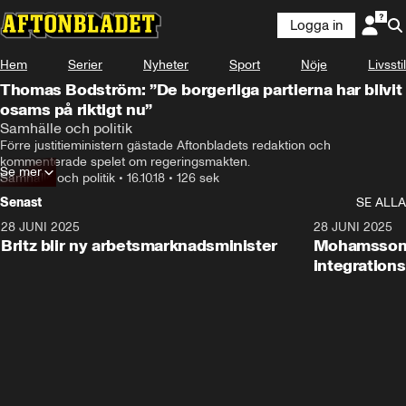
Logga in
Hem
Serier
Nyheter
Sport
Nöje
Livsstil
Thomas Bodström: ”De borgerliga partierna har blivit
osams på riktigt nu”
Samhälle och politik
Förre justitieministern gästade Aftonbladets redaktion och 
kommenterade spelet om regeringsmakten.
Se mer
Samhälle och politik
•
16.10.18
•
126 sek
Senast
SE ALLA
28 JUNI 2025
1:48
28 JUNI 2025
Britz blir ny arbetsmarknadsminister
Mohamsson b
integration