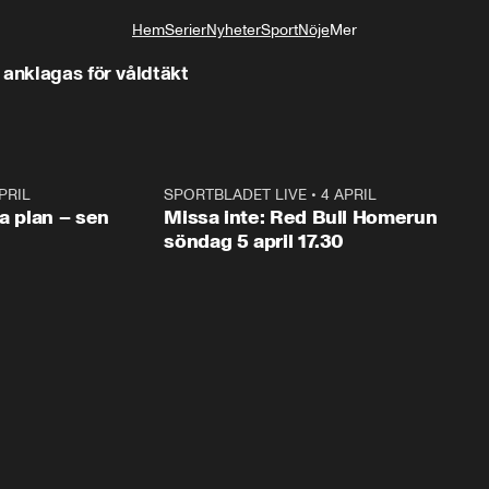
Hem
Serier
Nyheter
Sport
Nöje
Mer
Livsstil
 anklagas för våldtäkt
PRIL
1:03
SPORTBLADET LIVE
•
4 APRIL
1:0
va plan – sen
Missa inte: Red Bull Homerun
söndag 5 april 17.30