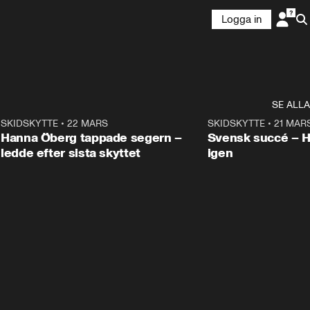
Logga in
SE ALLA
9
SKIDSKYTTE
•
22 MARS
0:55
SKIDSKYTTE
•
21 MAR
Hanna Öberg tappade segern –
Svensk succé – 
ledde efter sista skyttet
igen