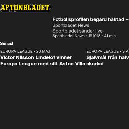
Fotbollsprofilen begärd häktad –
Sportbladet News
Sportbladet sänder live
Sportbladet News
•
16.10.18
•
41 min
Senast
EUROPA LEAGUE
•
20 MAJ
1:32
EUROPA LEAGUE
•
9 A
Victor Nilsson Lindelöf vinner
Självmål från hal
Europa League med sitt Aston Villa
skadad