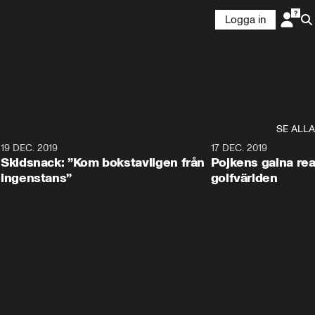
Logga in
SE ALLA
8
19 DEC. 2019
17 DEC. 2019
Skidsnack: ”Kom bokstavligen från
Pojkens galna rea
ingenstans”
golfvärlden