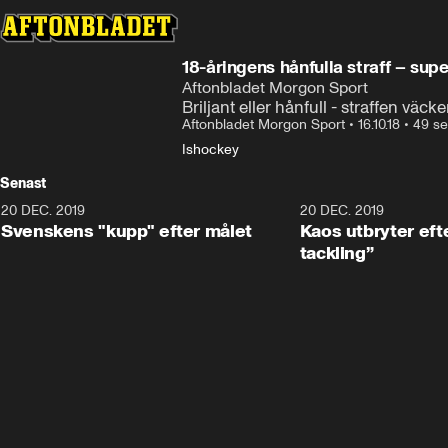
18-åringens hånfulla straff – sup
Aftonbladet Morgon Sport
Briljant eller hånfull - straffen väcke
Aftonbladet Morgon Sport
•
16.10.18
•
49 se
Ishockey
Senast
20 DEC. 2019
0:44
20 DEC. 2019
Svenskens "kupp" efter målet
Kaos utbryter efte
tackling”