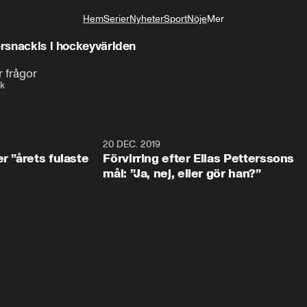
Hem
Serier
Nyheter
Sport
Nöje
Mer
Livsstil
ersnackis i hockeyvärlden
r frågor
k
0:49
20 DEC. 2019
1:0
r ”årets fulaste
Förvirring efter Elias Petterssons
mål: ”Ja, nej, eller gör han?”