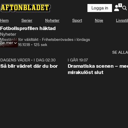
Logga in
Hem
Serier
Nyheter
Sport
Nöje
Livsstil
Fotbollsprofilen häktad
Nyheter
Misstänkt för våldtäkt - Frihetsberövades i lördags
Se mer
Nyheter
•
16.10.18
•
125 sek
SE ALLA
DAGENS VÄDER
•
I DAG 02:30
1:06
I GÅR 19:07
Så blir vädret där du bor
Dramatiska scenen – me
mirakulöst slut