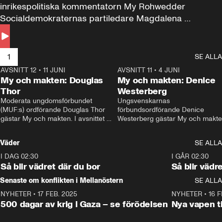
inrikespolitiska kommentatorn My Rohwedder 
Socialdemokraternas partiledare Magdalena 
Andersson till svars.
1
SE ALLA
AVSNITT 12
•
11 JUNI
26:27
AVSNITT 11
•
4 JUNI
2
My och makten: Douglas
My och makten: Denice
Thor
Westerberg
Moderata ungdomsförbundet 
Ungsvenskarnas 
(MUF:s) ordförande Douglas Thor 
förbundsordförande Denice 
gästar My och makten. I avsnittet 
Westerberg gästar My och makten.
diskuteras tonårsutvisningarna och 
avsnittet diskuteras migrationsfrå
hur Moderaterna ska locka väljare till 
och hur SD ska locka kvinnliga 
Väder
SE ALLA
valet i höst. 
väljare. 
I DAG 02:30
1:06
I GÅR 02:30
Så blir vädret där du bor
Så blir vädr
Senaste om konflikten i Mellanöstern
SE ALLA
NYHETER
•
17 FEB. 2025
0:45
NYHETER
•
16 F
500 dagar av krig i Gaza – se förödelsen
Nya vapen ti