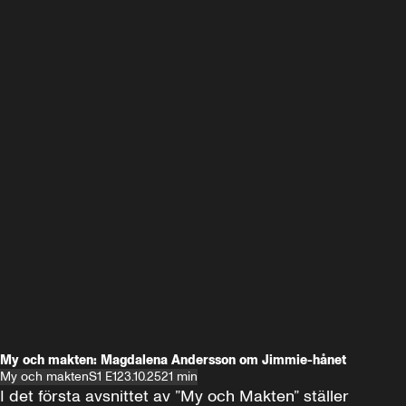
My och makten: Magdalena Andersson om Jimmie-hånet
My och makten
S1 E1
23.10.25
21 min
I det första avsnittet av ”My och Makten” ställer 