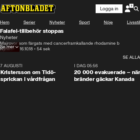
Logga in
Hem
Serier
Nyheter
Sport
Nöje
Livsstil
Falafel-tillbehör stoppas
Nyheter
Majrovor som färgats med cancerframkallande rhodamine b
Se mer
Nyheter
•
16.10.18
•
54 sek
SE ALLA
7 AUGUSTI
0:42
I DAG 05:56
Kristersson om Tidö-
20 000 evakuerade – nä
sprickan i vårdfrågan
bränder gäckar Kanada