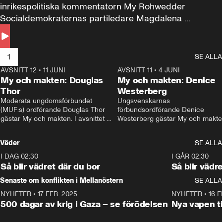
inrikespolitiska kommentatorn My Rohwedder 
Socialdemokraternas partiledare Magdalena 
Andersson till svars.
1
SE ALLA
AVSNITT 12
•
11 JUNI
26:27
AVSNITT 11
•
4 JUNI
2
My och makten: Douglas
My och makten: Denice
Thor
Westerberg
Moderata ungdomsförbundet 
Ungsvenskarnas 
(MUF:s) ordförande Douglas Thor 
förbundsordförande Denice 
gästar My och makten. I avsnittet 
Westerberg gästar My och makten.
diskuteras tonårsutvisningarna och 
avsnittet diskuteras migrationsfrå
hur Moderaterna ska locka väljare till 
och hur SD ska locka kvinnliga 
Väder
SE ALLA
valet i höst. 
väljare. 
I DAG 02:30
1:06
I GÅR 02:30
Så blir vädret där du bor
Så blir vädr
Senaste om konflikten i Mellanöstern
SE ALLA
NYHETER
•
17 FEB. 2025
0:45
NYHETER
•
16 F
500 dagar av krig i Gaza – se förödelsen
Nya vapen ti