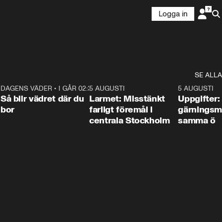
Logga in
SE ALLA
1
DAGENS VÄDER
•
I GÅR 02:30
1:06
5 AUGUSTI
0:35
5 AUGUSTI
Så blir vädret där du
Larmet: Misstänkt
Uppgifter:
bor
farligt föremål i
gärningsm
centrala Stockholm
samma ö