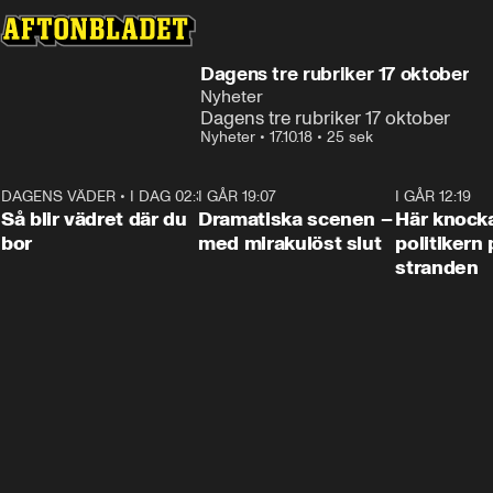
Dagens tre rubriker 17 oktober
Nyheter
Dagens tre rubriker 17 oktober
Nyheter
•
17.10.18
•
25 sek
DAGENS VÄDER
•
I DAG 02:30
1:06
I GÅR 19:07
0:42
I GÅR 12:19
Så blir vädret där du
Dramatiska scenen –
Här knock
bor
med mirakulöst slut
politikern 
stranden