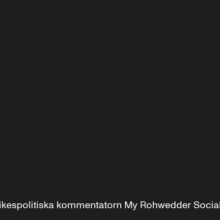
r inrikespolitiska kommentatorn My Rohwedder Soci