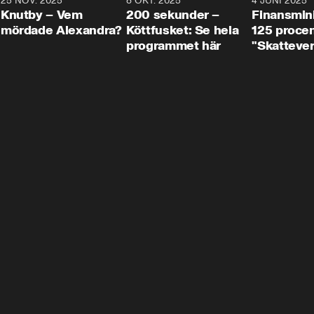
3
25 NOV. 2025
31:05
8 OKT. 2025
4:29
4 JUNI 2025
Knutby – Vem
200 sekunder –
Finansmin
mördade Alexandra?
Köttfusket: Se hela
125 procent
programmet här
"Skattever
viktig uppg