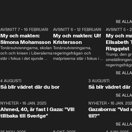
SE ALLA
7
AVSNITT 7
•
19 FEBRUARI
24:30
AVSNITT 6
•
12 FEBRUARI
27:30
AVSNITT 5
•
My och makten:
My och makten: Ulf
My och ma
Simona Mohamsson
Kristersson
Elisabeth
 
Tonårsutvisningarna, skolan 
Tonårsutvisningarna, 
Ringqvist
och och krisen i Liberalerna 
regeringsfrågan och 
Trump, den gr
står i fokus i det sjunde 
matpriserna står i fokus i 
omställningen
avsnittet av ”My och 
det sjätte avsnittet av ”My 
regeringsfråga
makten”. Se när 
och makten”. Se när 
centrum i det 
SE ALLA
Aftonbladets inrikespolitiska 
Aftonbladets inrikespolitiska 
avsnittet av ”
kommentator My 
kommentator My 
6
4 AUGUSTI
1:06
3 AUGUSTI
Makten”. Se nä
Rohwedder ställer 
Rohwedder ställer 
Så blir vädret där du bor
Så blir vädret där
Aftonbladets in
utbildnings- och 
statsminister Ulf Kristersson 
kommentator 
SE ALLA
integrationsminister Simona 
till svars.
Rohwedder stäl
Mohamsson till svars.
Centerpartiets
2
NYHETER
•
16 JAN. 2025
1:01
NYHETER
•
16 JAN. 20
Thand Ring till
Ahmed, 40, är fast i Gaza: ”Vill
Gazaborna: ”Vad s
tillbaka till Sverige”
till?”
SE ALLA