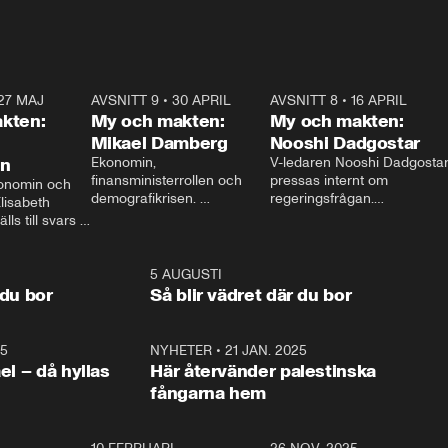
27 MAJ
3:51
AVSNITT 9
•
30 APRIL
24:00
AVSNITT 8
•
16 APRIL
25:1
kten:
My och makten:
My och makten:
Mikael Damberg
Nooshi Dadgostar
on
Ekonomin, 
V-ledaren Nooshi Dadgostar
finansministerrollen och 
pressas internt om 
onomin och 
demografikrisen. 
regeringsfrågan.

lisabeth 
Oppositionen ställs till svars 
I Aftonbladets 
ls till svars 
när Socialdemokraternas 
partiledarutfrågning ”My 
stern gästar 
Mikael Damberg gästar My 
och Makten” sätter hon ner 
My och Makten. 
och Makten. 
foten mot kritikerna:

1:06
5 AUGUSTI
1:0
– Vi ställer upp i val. Ska vi 
 du bor
Så blir vädret där du bor
vara med så sitter vi förstås 
25
1:22
NYHETER
•
21 JAN. 2025
0:5
ael – då hyllas
Här återvänder palestinska
fångarna hem