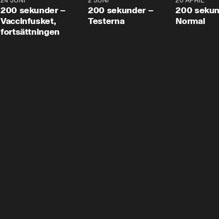
24 JUNI
5:00
2 JUNI
4:23
20 APRIL
200 sekunder –
200 sekunder –
200 sekun
Vaccinfusket,
Testerna
Normal
fortsättningen