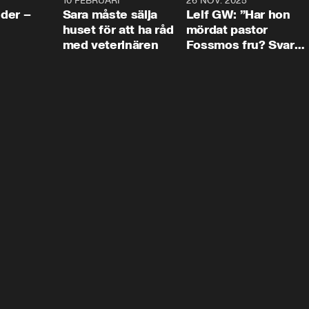
4:24
10 FEBRUARI
4:13
26 NOV. 2025
8:1
der –
Sara måste sälja
Leif GW: ”Har hon
huset för att ha råd
mördat pastor
med veterinären
Fossmos fru? Svar
nej.”