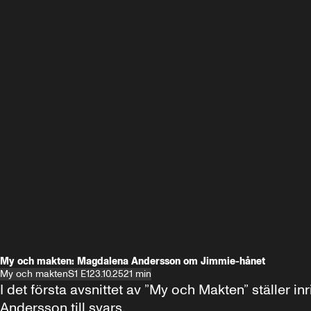
My och makten: Magdalena Andersson om Jimmie-hånet
My och makten
S1 E1
23.10.25
21 min
I det första avsnittet av ”My och Makten” ställe
Andersson till svars.