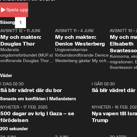
Spela upp
1
Säsong
AVSNITT 12
•
11 JUNI
26:27
AVSNITT 11
•
4 JUNI
23:40
AVSNITT 10
•
My och makten:
My och makten:
My och ma
Douglas Thor
Denice Westerberg
Elisabeth
Moderata 
Ungsvenskarnas 
Svantess
ungdomsförbundet (MUF:s) 
förbundsordförande Denice 
Kvinnorna, ek
ordförande Douglas Thor 
Westerberg gästar My och 
migrationen. E
gästar My och makten. I 
makten. I avsnittet 
Svantesson stäl
avsnittet diskuteras 
diskuteras migrationsfrågan 
när finansmini
Väder
tonårsutvisningarna och hur 
och hur SD ska locka 
Moderaterna ska locka 
kvinnliga väljare. 
I DAG 02:30
1:06
I GÅR 02:30
väljare till valet i höst. 
Så blir vädret där du bor
Så blir vädret där
Senaste om konflikten i Mellanöstern
NYHETER
•
17 FEB. 2025
0:45
NYHETER
•
16 FEB. 20
500 dagar av krig i Gaza – se
Nya vapen till Isr
förödelsen
Trump
200 sekunder