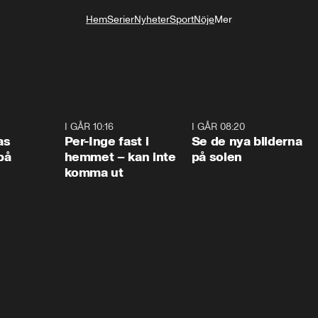
Hem
Serier
Nyheter
Sport
Nöje
Mer
Livsstil
0:45
I GÅR 10:16
1:26
I GÅR 08:20
0:3
as
Per-Inge fast i
Se de nya bilderna
på
hemmet – kan inte
på solen
komma ut