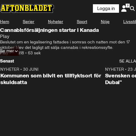
Logga in
Hem
Serier
Nyheter
Sport
Nöje
Livsstil
Cannabisförsäljningen startar i Kanada
Play
Beslutet om en legalisering fattades i somras och natten mot den 17 
oktober blev det lagligt att sälja cannabis i rekreationssyfte.
Se mer
Play
•
17.10.18
•
63 sek
Senast
SE ALLA
NYHETER
•
30 JUNI
1:24
NYHETER
•
23 
Kommunen som blivit en tillflyktsort för
Svensken om
skuldsatta
Dubai"