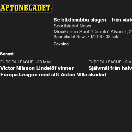
Se blixtsnabba slagen – från vär
Sportbladet News
Mexikanen Saul ”Canelo” Alvarez, 28,
Sportbladet News
•
17.10.18
•
38 sek
Boxning
Senast
EUROPA LEAGUE
•
20 MAJ
1:32
EUROPA LEAGUE
•
9 A
Victor Nilsson Lindelöf vinner
Självmål från hal
Europa League med sitt Aston Villa
skadad