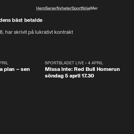
Hem
Serier
Nyheter
Sport
Nöje
Mer
Livsstil
ldens bäst betalde
 har skrivit på lukrativt kontrakt
PRIL
1:03
SPORTBLADET LIVE
•
4 APRIL
1:0
va plan – sen
Missa inte: Red Bull Homerun
söndag 5 april 17.30