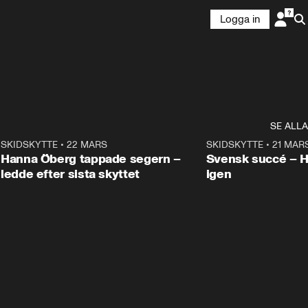
Logga in
SE ALLA
9
SKIDSKYTTE
•
22 MARS
0:55
SKIDSKYTTE
•
21 MAR
Hanna Öberg tappade segern –
Svensk succé – 
ledde efter sista skyttet
igen