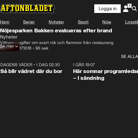
Logga in
Hem
Serier
Nyheter
Sport
Nöje
Livsstil
Nöjesparken Bakken evakueras efter brand
Nyheter
Vittnesuppgifter om svart rök och flammor från restaurang
Se mer
Nyheter
•
17.10.18
•
96 sek
SE ALLA
DAGENS VÄDER
•
I DAG 02:30
1:06
I GÅR 19:07
Så blir vädret där du bor
Här somnar programleda
– i sändning