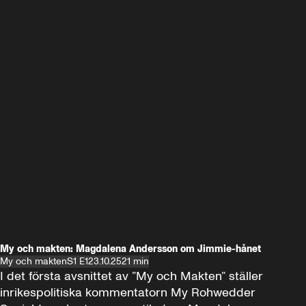
My och makten: Magdalena Andersson om Jimmie-hånet
My och makten
S1 E1
23.10.25
21 min
I det första avsnittet av ”My och Makten” ställer 
inrikespolitiska kommentatorn My Rohwedder 