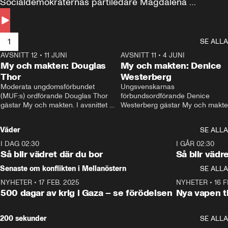
Socialdemokraternas partiledare Magdalena 
Andersson till svars.
1
SE ALLA
AVSNITT 12
•
11 JUNI
26:27
AVSNITT 11
•
4 JUNI
2
My och makten: Douglas
My och makten: Denice
Thor
Westerberg
Moderata ungdomsförbundet 
Ungsvenskarnas 
(MUF:s) ordförande Douglas Thor 
förbundsordförande Denice 
gästar My och makten. I avsnittet 
Westerberg gästar My och makten.
diskuteras tonårsutvisningarna och 
avsnittet diskuteras migrationsfrå
hur Moderaterna ska locka väljare till 
och hur SD ska locka kvinnliga 
Väder
SE ALLA
valet i höst. 
väljare. 
I DAG 02:30
1:06
I GÅR 02:30
Så blir vädret där du bor
Så blir vädr
Senaste om konflikten i Mellanöstern
SE ALLA
NYHETER
•
17 FEB. 2025
0:45
NYHETER
•
16 F
500 dagar av krig i Gaza – se förödelsen
Nya vapen ti
200 sekunder
SE ALLA