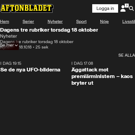
Logga in
Hem
Serier
Nyheter
Sport
Nöje
Livsstil
Dagens tre rubriker torsdag 18 oktober
Nyheter
Dagens tre rubriker torsdag 18 oktober
Se mer
Nyheter
•
18.10.18
•
25 sek
SE ALLA
I DAG 19:15
0:36
I DAG 17:08
Se de nya UFO-bilderna
Äggattack mot
premiärministern – kaos
bryter ut