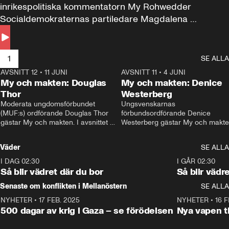
inrikespolitiska kommentatorn My Rohwedder 
Socialdemokraternas partiledare Magdalena 
Andersson till svars.
1
SE ALLA
AVSNITT 12
•
11 JUNI
26:27
AVSNITT 11
•
4 JUNI
2
My och makten: Douglas
My och makten: Denice
Thor
Westerberg
Moderata ungdomsförbundet 
Ungsvenskarnas 
(MUF:s) ordförande Douglas Thor 
förbundsordförande Denice 
gästar My och makten. I avsnittet 
Westerberg gästar My och makten.
diskuteras tonårsutvisningarna och 
avsnittet diskuteras migrationsfrå
hur Moderaterna ska locka väljare till 
och hur SD ska locka kvinnliga 
Väder
SE ALLA
valet i höst. 
väljare. 
I DAG 02:30
1:06
I GÅR 02:30
Så blir vädret där du bor
Så blir vädr
Senaste om konflikten i Mellanöstern
SE ALLA
NYHETER
•
17 FEB. 2025
0:45
NYHETER
•
16 F
500 dagar av krig i Gaza – se förödelsen
Nya vapen ti