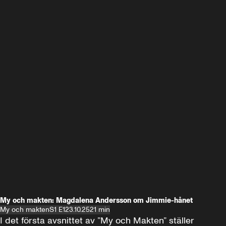
My och makten: Magdalena Andersson om Jimmie-hånet
My och makten
S1 E1
23.10.25
21 min
I det första avsnittet av ”My och Makten” ställer 