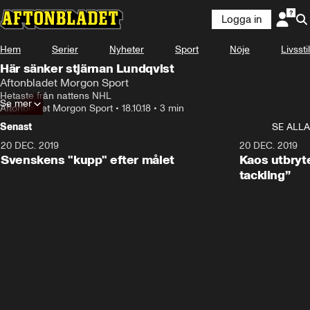
Logga in
Hem
Serier
Nyheter
Sport
Nöje
Livsstil
Här sänker stjärnan Lundqvist
Aftonbladet Morgon Sport
Hetaste från nattens NHL
Se mer
Aftonbladet Morgon Sport
•
18.10.18
•
3 min
Senast
SE ALLA
20 DEC. 2019
0:44
20 DEC. 2019
Svenskens "kupp" efter målet
Kaos utbryte
tackling”