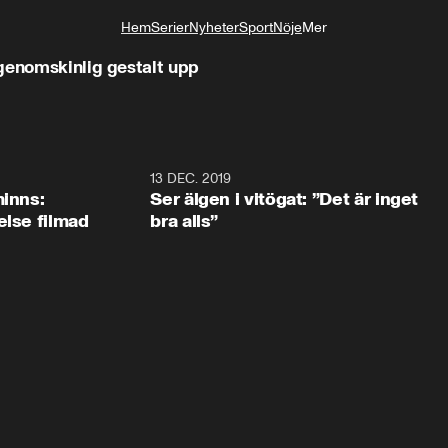
Hem
Serier
Nyheter
Sport
Nöje
Mer
Livsstil
genomskinlig gestalt upp
13 DEC. 2019
minns:
Ser älgen i vitögat: ”Det är inget
else filmad
bra alls”