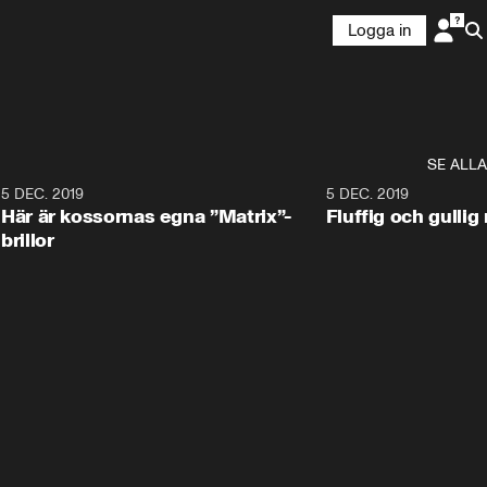
Logga in
SE ALLA
5 DEC. 2019
5 DEC. 2019
Här är kossornas egna ”Matrix”-
Fluffig och gulli
brillor