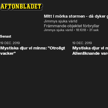
Mitt i mörka stormen - då dyker 
Jimmys sjuka värld
Främmande objektet förbryllar
Jimmys sjuka värld
•
18.10.18
•
31 sek
Senast
19 DEC. 2019
19 DEC. 2019
Mystiska djur vi minns: ”Otroligt
Mystiska djur vi 
vacker”
Alienliknande var