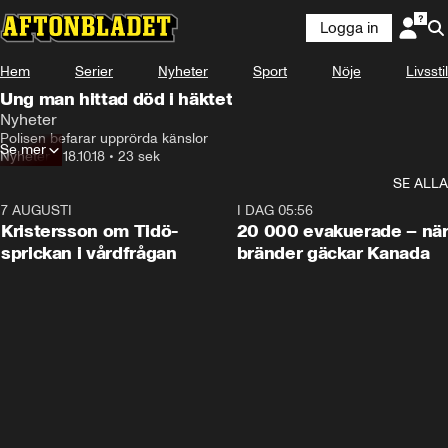
Logga in
Hem
Serier
Nyheter
Sport
Nöje
Livsstil
Ung man hittad död i häktet
Nyheter
Polisen befarar upprörda känslor
Se mer
Nyheter
•
18.10.18
•
23 sek
SE ALLA
7 AUGUSTI
0:42
I DAG 05:56
Kristersson om Tidö-
20 000 evakuerade – nä
sprickan i vårdfrågan
bränder gäckar Kanada