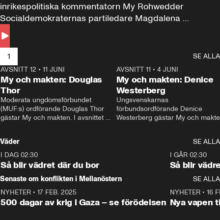
inrikespolitiska kommentatorn My Rohwedder 
Socialdemokraternas partiledare Magdalena 
Andersson till svars.
1
SE ALLA
AVSNITT 12
•
11 JUNI
26:27
AVSNITT 11
•
4 JUNI
2
My och makten: Douglas
My och makten: Denice
Thor
Westerberg
Moderata ungdomsförbundet 
Ungsvenskarnas 
(MUF:s) ordförande Douglas Thor 
förbundsordförande Denice 
gästar My och makten. I avsnittet 
Westerberg gästar My och makten.
diskuteras tonårsutvisningarna och 
avsnittet diskuteras migrationsfrå
hur Moderaterna ska locka väljare till 
och hur SD ska locka kvinnliga 
Väder
SE ALLA
valet i höst. 
väljare. 
I DAG 02:30
1:06
I GÅR 02:30
Så blir vädret där du bor
Så blir vädr
Senaste om konflikten i Mellanöstern
SE ALLA
NYHETER
•
17 FEB. 2025
0:45
NYHETER
•
16 F
500 dagar av krig i Gaza – se förödelsen
Nya vapen ti