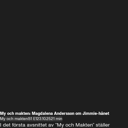
My och makten: Magdalena Andersson om Jimmie-hånet
My och makten
S1 E1
23.10.25
21 min
I det första avsnittet av ”My och Makten” ställer 