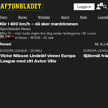
Logga in
Hem
Serier
Nyheter
Sport
Nöje
Livsstil
Kör i 400 km/h – då sker mardrömmen
Sportbladet News
Mike Bowman hade ingen bra dag under tävlingarna i St. Louis.
Se mer
Sportbladet News
•
18.10.18
•
52 sek
Senast
SE ALLA
EUROPA LEAGUE
•
20 MAJ
1:32
EUROPA LEAG
Victor Nilsson Lindelöf vinner Europa
Självmål frå
League med sitt Aston Villa