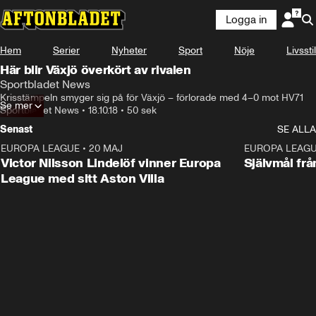
Logga in
Hem
Serier
Nyheter
Sport
Nöje
Livsstil
Här blir Växjö överkört av rivalen
Sportbladet News
Krisstämpeln smyger sig på för Växjö – förlorade med 4–0 mot HV71
Se mer
Sportbladet News
•
18.10.18
•
50 sek
Senast
SE ALLA
EUROPA LEAGUE
•
20 MAJ
1:32
EUROPA LEAG
Victor Nilsson Lindelöf vinner Europa
Självmål frå
League med sitt Aston Villa