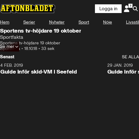
Logga in
Hem
Serier
Nyheter
Sport
Nöje
Livsstil
Sportens tv-höjdare 19 oktober
Sportfakta
Sportens tv-höjdare 19 oktober
Se mer
Sportfakta
•
18.10.18
•
33 sek
Senast
SE ALLA
4 FEB. 2019
0:48
29 JAN. 2019
Guide inför skid-VM i Seefeld
Guide inför